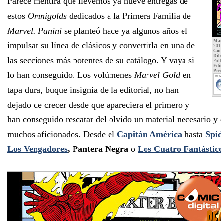
Parece mentira que llevemos ya nueve entregas de
estos
Omnigolds
dedicados a la Primera Familia de
Marvel. Panini
se planteó hace ya algunos años el
Mar
impulsar su línea de clásicos y convertirla en una de
201
Gui
Dib
las secciones más potentes de su catálogo. Y vaya si
Poll
Edit
Pre
lo han conseguido. Los volúmenes
Marvel Gold
en
PUN
tapa dura, buque insignia de la editorial, no han
dejado de crecer desde que apareciera el primero y
han conseguido rescatar del olvido un material necesario 
muchos aficionados. Desde el
Capitán América
hasta
Spi
Los Vengadores
, Pantera Negra
o
Los Cuatro Fantástic