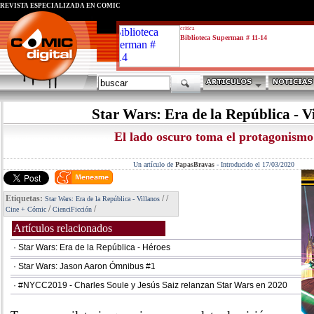
REVISTA ESPECIALIZADA EN CÓMIC
critica
Biblioteca Superman # 11-14
Star Wars: Era de la República - V
El lado oscuro toma el protagonismo
Un artículo de
PapasBravas
-
Introducido el 17/03/2020
Etiquetas:
/
/
Star Wars: Era de la República - Villanos
/
/
Cine + Cómic
CienciFicción
Artículos relacionados
· Star Wars: Era de la República - Héroes
· Star Wars: Jason Aaron Ómnibus #1
· #NYCC2019 - Charles Soule y Jesús Saiz relanzan Star Wars en 2020