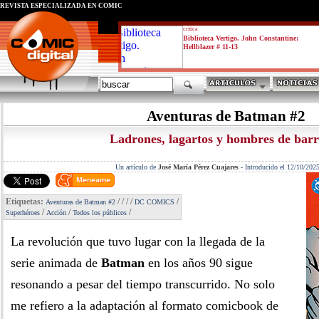
REVISTA ESPECIALIZADA EN CÓMIC
critica
Biblioteca Vertigo. John Constantine:
Hellblazer # 11-13
Aventuras de Batman #2
Ladrones, lagartos y hombres de bar
Un artículo de
José María Pérez Cuajares
-
Introducido el 12/10/202
Etiquetas:
/
/
/
/
/
Aventuras de Batman #2
DC COMICS
/
/
/
Superhéroes
Acción
Todos los públicos
La revolución que tuvo lugar con la llegada de la
serie animada de
Batman
en los años 90 sigue
resonando a pesar del tiempo transcurrido. No solo
me refiero a la adaptación al formato comicbook de