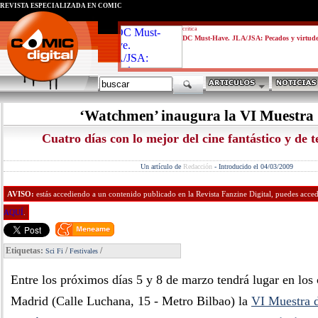
REVISTA ESPECIALIZADA EN CÓMIC
critica
DC Must-Have. JLA/JSA: Pecados y virtud
‘Watchmen’ inaugura la VI Muestra 
Cuatro días con lo mejor del cine fantástico y de t
Un artículo de
Redacción
-
Introducido el 04/03/2009
AVISO:
estás accediendo a un contenido publicado en la Revista Fanzine Digital, puedes accede
AQUÍ
.
Etiquetas:
/
/
Sci Fi
Festivales
Entre los próximos días 5 y 8 de marzo tendrá lugar en los 
Madrid (Calle Luchana, 15 - Metro Bilbao) la
VI Muestra 