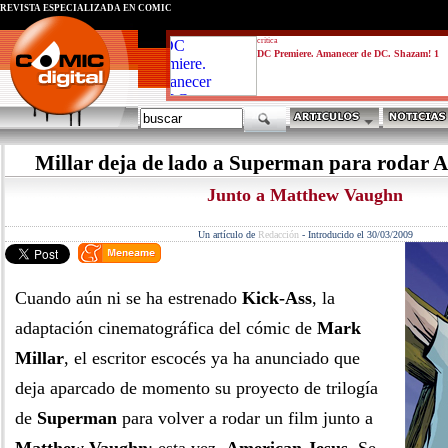
REVISTA ESPECIALIZADA EN CÓMIC
critica
DC Premiere. Amanecer de DC. Shazam! 1
Millar deja de lado a Superman para rodar 
Junto a Matthew Vaughn
Un artículo de
Redacción
-
Introducido el 30/03/2009
Cuando aún ni se ha estrenado
Kick-Ass
, la
adaptación cinematográfica del cómic de
Mark
Millar
, el escritor escocés ya ha anunciado que
deja aparcado de momento su proyecto de trilogía
de
Superman
para volver a rodar un film junto a