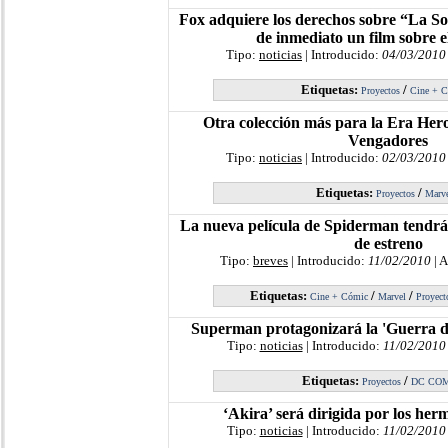
Fox adquiere los derechos sobre “La S
de inmediato un film sobre e
Tipo:
noticias
| Introducido:
04/03/2010
Etiquetas:
/
Proyectos
Cine + 
Otra colección más para la Era Her
Vengadores
Tipo:
noticias
| Introducido:
02/03/2010
Etiquetas:
/
Proyectos
Marv
La nueva película de Spiderman tendrá 
de estreno
Tipo:
breves
| Introducido:
11/02/2010
| 
Etiquetas:
/
/
Cine + Cómic
Marvel
Proyect
Superman protagonizará la 'Guerra de
Tipo:
noticias
| Introducido:
11/02/2010
Etiquetas:
/
Proyectos
DC CO
‘Akira’ será dirigida por los he
Tipo:
noticias
| Introducido:
11/02/2010