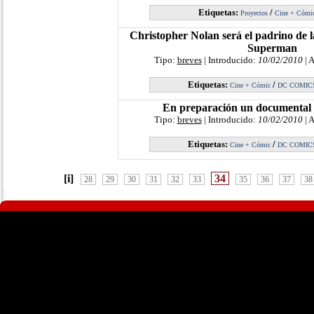
Etiquetas:
/
Proyectos
Cine + Cómi
Christopher Nolan será el padrino de l
Superman
Tipo:
breves
| Introducido:
10/02/2010
| 
Etiquetas:
/
Cine + Cómic
DC COMIC
En preparación un documental 
Tipo:
breves
| Introducido:
10/02/2010
| 
Etiquetas:
/
Cine + Cómic
DC COMIC
[i]
34
28
29
30
31
32
33
35
36
37
38