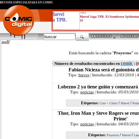
REVISTA ESPECIALIZADA EN CÓMIC
critica
Marvel Saga TPB. El Asombroso Spiderma
34
asdf
Estás buscando la cadena "
Proyectos"
en
comic
·
Número de resultados encontrados en
: [
Fabian Nicieza será el guionista 
Tipo:
breves
| Introducido:
12/03/2010
| 
Lobezno 2 ya tiene guión y comenzará 
Tipo:
noticias
| Introducido:
05/03/2010
Etiquetas:
/
/
Cine + Cómic
Marvel
Roda
Thor, Iron Man y Steve Rogers se reun
Prime'
Tipo:
noticias
| Introducido:
04/03/2010
Etiquetas:
/
/
Proyectos
Marvel
Lan