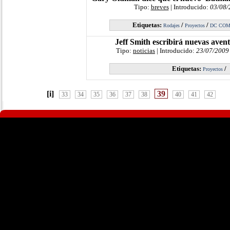
Tipo:
breves
| Introducido:
03/08/
Etiquetas:
/
/
Rodajes
Proyectos
DC COM
Jeff Smith escribirá nuevas aven
Tipo:
noticias
| Introducido:
23/07/2009
Etiquetas:
/
Proyectos
[i]
39
33
34
35
36
37
38
40
41
42