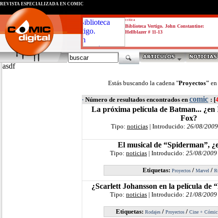
REVISTA ESPECIALIZADA EN CÓMIC
critica
Biblioteca Vertigo. John Constantine:
Hellblazer # 11-13
asdf
Estás buscando la cadena "
Proyectos"
en
comic
·
Número de resultados encontrados en
: [
La próxima película de Batman... ¿e
Fox?
Tipo:
noticias
| Introducido:
26/08/2009
El musical de “Spiderman”, ¿e
Tipo:
noticias
| Introducido:
25/08/2009
Etiquetas:
/
/
Proyectos
Marvel
R
¿Scarlett Johansson en la película de
Tipo:
noticias
| Introducido:
21/08/2009
Etiquetas:
/
/
Rodajes
Proyectos
Cine + Cómic