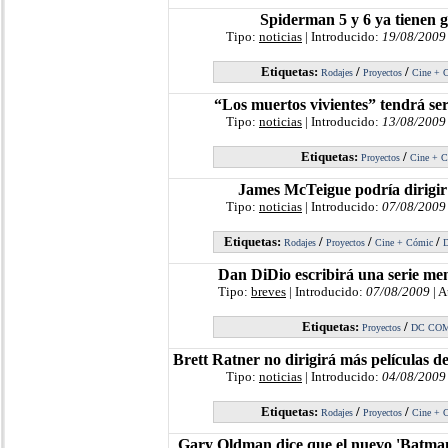
Spiderman 5 y 6 ya tienen g
Tipo:
noticias
| Introducido:
19/08/2009
Etiquetas:
/
/
Rodajes
Proyectos
Cine + 
“Los muertos vivientes” tendrá seri
Tipo:
noticias
| Introducido:
13/08/2009
Etiquetas:
/
Proyectos
Cine + 
James McTeigue podría dirigi
Tipo:
noticias
| Introducido:
07/08/2009
Etiquetas:
/
/
/
Rodajes
Proyectos
Cine + Cómic
Dan DiDio escribirá una serie m
Tipo:
breves
| Introducido:
07/08/2009
| A
Etiquetas:
/
Proyectos
DC CO
Brett Ratner no dirigirá más películas 
Tipo:
noticias
| Introducido:
04/08/2009
Etiquetas:
/
/
Rodajes
Proyectos
Cine + 
Gary Oldman dice que el nuevo 'Batman