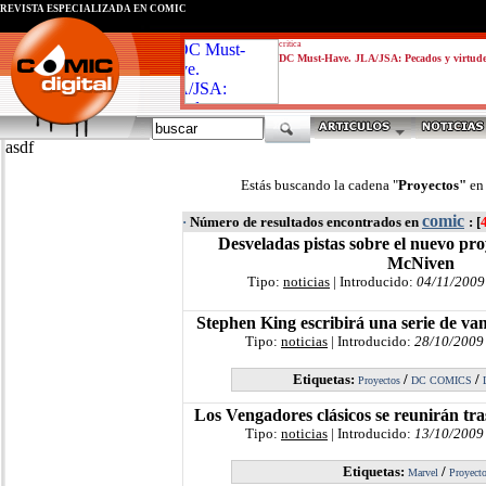
REVISTA ESPECIALIZADA EN CÓMIC
critica
DC Must-Have. JLA/JSA: Pecados y virtud
asdf
Estás buscando la cadena "
Proyectos"
en
comic
·
Número de resultados encontrados en
: [
Desveladas pistas sobre el nuevo pro
McNiven
Tipo:
noticias
| Introducido:
04/11/2009
Stephen King escribirá una serie de va
Tipo:
noticias
| Introducido:
28/10/2009
Etiquetas:
/
/
Proyectos
DC COMICS
Los Vengadores clásicos se reunirán tr
Tipo:
noticias
| Introducido:
13/10/2009
Etiquetas:
/
Marvel
Proyect