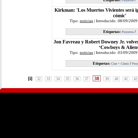
Proyectos
Kirkman: 'Los Muertos Vivientes será i
cómic'
Tipo:
noticias
| Introducido:
08/09/2009
Etiquetas:
/
Proyectos
Jon Favreau y Robert Downey Jr. volver
‘Cowboys & Aliens
Tipo:
noticias
| Introducido:
03/09/2009
Etiquetas:
/
Cine + Cómic
Proy
[i]
38
32
33
34
35
36
37
39
40
41
42