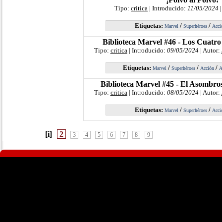
Tipo:
critica
| Introducido:
11/05/2024
|
Etiquetas:
/
/
Marvel
Superhéroes
Acci
Biblioteca Marvel #46 - Los Cuatro
Tipo:
critica
| Introducido:
09/05/2024
| Autor:
Etiquetas:
/
/
/
Marvel
Superhéroes
Acción
A
Biblioteca Marvel #45 - El Asombr
Tipo:
critica
| Introducido:
08/05/2024
| Autor:
Etiquetas:
/
/
Marvel
Superhéroes
Acci
[i]
2
3
4
5
6
7
8
9