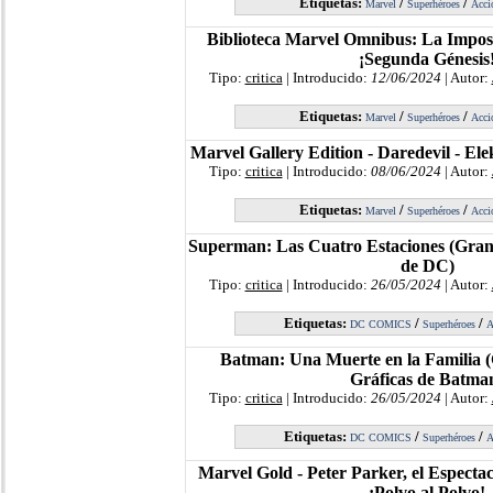
Etiquetas:
/
/
Marvel
Superhéroes
Acci
Biblioteca Marvel Omnibus: La Imposi
¡Segunda Génesis
Tipo:
critica
| Introducido:
12/06/2024
| Autor:
Etiquetas:
/
/
Marvel
Superhéroes
Acci
Marvel Gallery Edition - Daredevil - El
Tipo:
critica
| Introducido:
08/06/2024
| Autor:
Etiquetas:
/
/
Marvel
Superhéroes
Acci
Superman: Las Cuatro Estaciones (Gran
de DC)
Tipo:
critica
| Introducido:
26/05/2024
| Autor:
Etiquetas:
/
/
DC COMICS
Superhéroes
A
Batman: Una Muerte en la Familia 
Gráficas de Batma
Tipo:
critica
| Introducido:
26/05/2024
| Autor:
Etiquetas:
/
/
DC COMICS
Superhéroes
A
Marvel Gold - Peter Parker, el Especta
¡Polvo al Polvo!