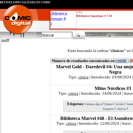
REVISTA ESPECIALIZADA EN CÓMIC
critica
Biblioteca Superman # 7-10
asdf
Estás buscando la cadena "
clásicos"
en 
comic
·
Número de resultados encontrados en
: [
Marvel Gold - Daredevil #4: Una muje
Negra
Tipo:
critica
| Introducido:
03/08/2024
|
Mitos Nórdicos #3
Tipo:
critica
| Introducido:
14/06/2024
| Autor
Etiquetas:
/
/
/
Fantasía épica
Drama
Acción
Avent
/
/
Suspense
clásicos
Biblioteca Marvel #48 - El Asombr
Tipo:
critica
| Introducido:
12/06/2024
| Autor: