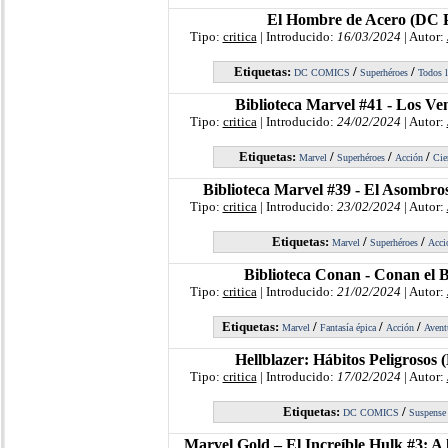
El Hombre de Acero (DC 
Tipo:
critica
| Introducido:
16/03/2024
| Autor:
Etiquetas:
/
/
DC COMICS
Superhéroes
Todos l
Biblioteca Marvel #41 - Los Ve
Tipo:
critica
| Introducido:
24/02/2024
| Autor:
Etiquetas:
/
/
/
Marvel
Superhéroes
Acción
Cie
Biblioteca Marvel #39 - El Asombr
Tipo:
critica
| Introducido:
23/02/2024
| Autor:
Etiquetas:
/
/
Marvel
Superhéroes
Acci
Biblioteca Conan - Conan el 
Tipo:
critica
| Introducido:
21/02/2024
| Autor:
Etiquetas:
/
/
/
Marvel
Fantasía épica
Acción
Avent
Hellblazer: Hábitos Peligrosos
Tipo:
critica
| Introducido:
17/02/2024
| Autor:
Etiquetas:
/
DC COMICS
Suspense
Marvel Gold – El Increíble Hulk #3: A