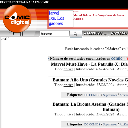
REVISTA ESPECIALIZADA EN CÓMIC
critica
Marvel Deluxe. Los Vengadores de Jason
Aaron 6
asdf
Estás buscando la cadena "
clásicos"
en 
comic
·
Número de resultados encontrados en
: [
Marvel Must-Have - La Patrulla-X: Día
Tipo:
critica
| Introducido:
01/04/2024
| Autor:
Batman: Año Uno (Grandes Novelas Gr
Tipo:
critica
| Introducido:
17/03/2024
| Autor:
Etiquetas:
/
/
DC COMICS
Superhéroes
Acción
Batman: La Broma Asesina (Grandes N
Batman)
Tipo:
critica
| Introducido:
17/03/2024
| Autor:
Etiquetas:
/
/
DC COMICS
Superhéroes
Acción