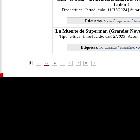
Gólem!
Tipo:
critica
| Introducido:
11/01/2024
| Autor
Etiquetas:
/
/
Marvel
Superhéroes
Acci
La Muerte de Superman (Grandes Novel
Tipo:
critica
| Introducido:
09/12/2023
| Autor:
Etiquetas:
/
/
DC COMICS
Superhéroes
A
[i]
3
2
4
5
6
7
8
9