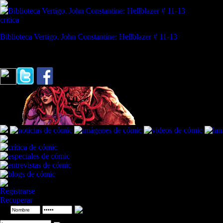
critica
Biblioteca Vertigo. John Constantine: Hellblazer # 11-13
REVISTA ESPECIALIZADA EN CÓMIC
"La inmortalidad es como las vacaciones de verano. Se apodera de ti la
Registrarse
Recuperar
ID