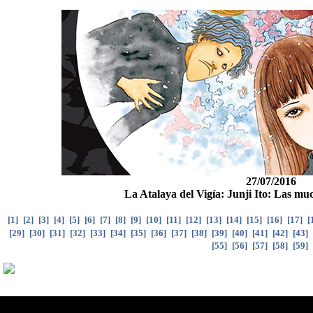
27/07/2016
La Atalaya del Vigía: Junji Ito: Las mu
[
1
]
[
2
]
[
3
]
[
4
]
[
5
]
[
6
]
[
7
]
[
8
]
[
9
]
[
10
]
[
11
]
[
12
]
[
13
]
[
14
]
[
15
]
[
16
]
[
17
]
[
[
29
]
[
30
]
[
31
]
[
32
]
[
33
]
[
34
]
[
35
]
[
36
]
[
37
]
[
38
]
[
39
]
[
40
]
[
41
]
[
42
]
[
43
]
[
55
]
[
56
]
[
57
]
[
58
]
[
59
]