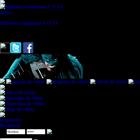
critica
Biblioteca Superman # 11-14
REVISTA ESPECIALIZADA EN CÓMIC
"¿Qué derecho tengo yo a imponerle a nadie mis valores?"
Superman /
Registrarse
Recuperar
ID