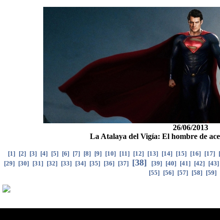
26/06/2013
La Atalaya del Vigía: El hombre de ac
[
1
]
[
2
]
[
3
]
[
4
]
[
5
]
[
6
]
[
7
]
[
8
]
[
9
]
[
10
]
[
11
]
[
12
]
[
13
]
[
14
]
[
15
]
[
16
]
[
17
]
[
38
]
[
29
]
[
30
]
[
31
]
[
32
]
[
33
]
[
34
]
[
35
]
[
36
]
[
37
]
[
39
]
[
40
]
[
41
]
[
42
]
[
43
[
55
]
[
56
]
[
57
]
[
58
]
[
59
]