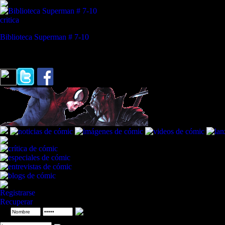
critica
Biblioteca Superman # 7-10
REVISTA ESPECIALIZADA EN CÓMIC
"El amor no es ciego, solo selectivamente miope"
Hulk a la Abominaci
Registrarse
Recuperar
ID