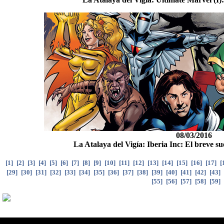
08/03/2016
La Atalaya del Vigía: Iberia Inc: El breve s
[
1
]
[
2
]
[
3
]
[
4
]
[
5
]
[
6
]
[
7
]
[
8
]
[
9
]
[
10
]
[
11
]
[
12
]
[
13
]
[
14
]
[
15
]
[
16
]
[
17
]
[
[
29
]
[
30
]
[
31
]
[
32
]
[
33
]
[
34
]
[
35
]
[
36
]
[
37
]
[
38
]
[
39
]
[
40
]
[
41
]
[
42
]
[
43
]
[
55
]
[
56
]
[
57
]
[
58
]
[
59
]