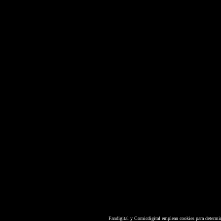
Fandigital y Comicdigital emplean cookies para determi