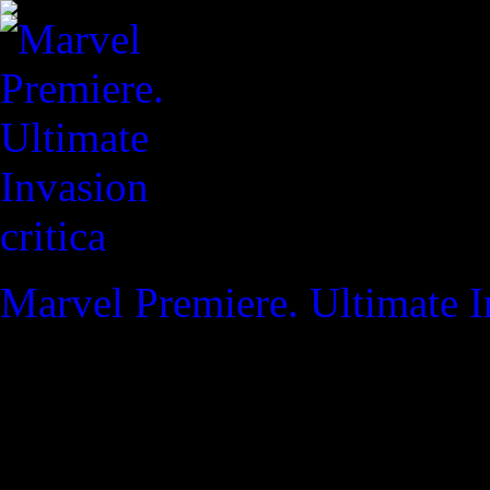
critica
Marvel Premiere. Ultimate 
REVISTA ESPECIALIZAD
"He atravesado incontables d
paralelas, y aún no he enco