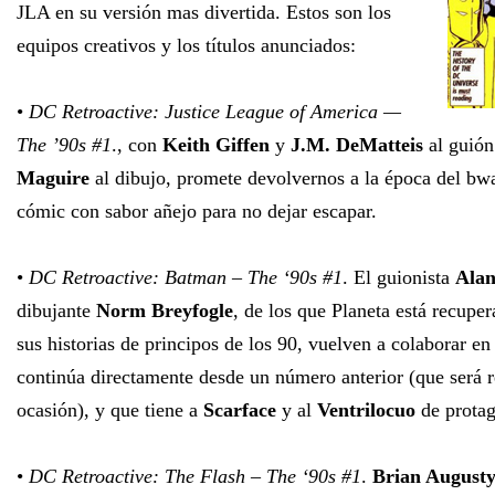
JLA en su versión mas divertida. Estos son los
equipos creativos y los títulos anunciados:
•
DC Retroactive: Justice League of America —
The ’90s #1
., con
Keith Giffen
y
J.M. DeMatteis
al guió
Maguire
al dibujo, promete devolvernos a la época del bw
cómic con sabor añejo para no dejar escapar.
•
DC Retroactive: Batman – The ‘90s #1
. El guionista
Alan
dibujante
Norm Breyfogle
, de los que Planeta está recupe
sus historias de principos de los 90, vuelven a colaborar e
continúa directamente desde un número anterior (que será r
ocasión), y que tiene a
Scarface
y al
Ventrilocuo
de protag
•
DC Retroactive: The Flash – The ‘90s #1
.
Brian August