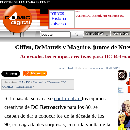
REVISTA ESPECIALIZADA EN CÓMIC
critica
Archivos DC. Historia del Universo DC
Giffen, DeMatteis y Maguire, juntos de Nue
Aunciados los equipos creativos para DC Retroac
Un artículo de
Redacción
-
Introducido el 04/05/2011
Etiquetas:
/
/
/
/
JLA
DC
Retroactive
Proyectos
DC
/
/
COMICS
Lanzamientos
Si la pasada semana se
confirmaban
los equipos
creativos de
DC Retroactive
para los 80, se
acaban de dar a conocer los de la década de los
90, con agradables sorpresas, como la vuelta de la