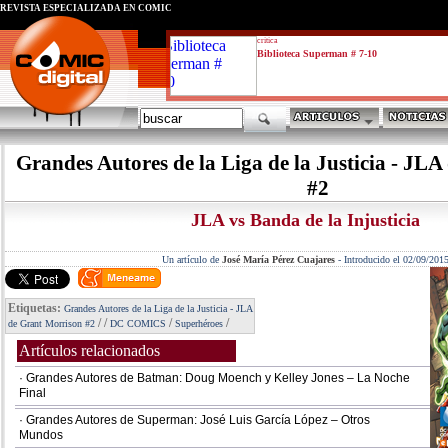
REVISTA ESPECIALIZADA EN CÓMIC
critica
Biblioteca Superman # 7-10
Grandes Autores de la Liga de la Justicia - JL
#2
JLA vs Banda de la Injusticia
Un artículo de
José María Pérez Cuajares
-
Introducido el 02/09/201
Etiquetas:
Grandes Autores de la Liga de la Justicia - JLA
/
/
/
/
de Grant Morrison #2
DC COMICS
Superhéroes
Artículos relacionados
· Grandes Autores de Batman: Doug Moench y Kelley Jones – La Noche
Final
· Grandes Autores de Superman: José Luis García López – Otros
Mundos