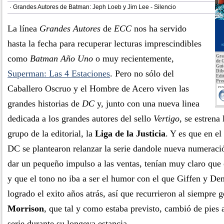
· Grandes Autores de Batman: Jeph Loeb y Jim Lee - Silencio
La línea
Grandes Autores
de
ECC
nos ha servido
hasta la fecha para recuperar lecturas imprescindibles
como
Batman Año Uno
o muy recientemente,
Gra
de 
Gui
Superman: Las 4 Estaciones
. Pero no sólo del
Dib
Edit
Pre
Caballero Oscruo y el Hombre de Acero viven las
PUN
grandes historias de
DC
y, junto con una nueva linea
dedicada a los grandes autores del sello
Vertigo
, se estrena
grupo de la editorial, la
Liga de la Justicia
. Y es que en e
DC se plantearon relanzar la serie dandole nueva numeració
dar un pequeño impulso a las ventas, tenían muy claro que 
y que el tono no iba a ser el humor con el que Giffen y De
logrado el exito años atrás, así que recurrieron al siempre 
Morrison
, que tal y como estaba previsto, cambió de pies 
serie durante su longeva estancia.