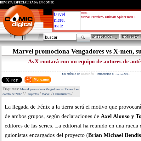
REVISTA ESPECIALIZADA EN CÓMIC
critica
Marvel Premiere. Ultimate Spider-man 1
Marvel promociona Vengadores vs X-men, su
AvX contará con un equipo de autores de auté
Un artículo de
Redacción
-
Introducido el 12/12/2011
Etiquetas:
/
Marvel promociona Vengadores vs X-men
su
/
/
/
/
/
evento de 2012
Proyectos
Marvel
Lanzamientos
La llegada de Fénix a la tierra será el motivo que provocar
de ambos grupos, según declaraciones de
Axel Alonso y T
editores de las series. La editorial ha reunido en una rueda 
guionistas encargados del proyecto (
Brian Michael Bendis