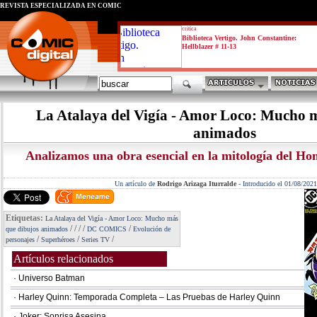
REVISTA ESPECIALIZADA EN CÓMIC
critica
Biblioteca Vertigo. John Constantine:
Hellblazer # 11-13
La Atalaya del Vigía - Amor Loco: Mucho 
animados
Analizamos una obra esencial en la mitología del H
Un artículo de
Rodrigo Arizaga Iturralde
-
Introducido el 01/08/2021
Etiquetas:
La Atalaya del Vigía - Amor Loco: Mucho más
/
/
/
/
/
que dibujos animados
DC COMICS
Evolución de
/
/
/
personajes
Superhéroes
Series TV
Artículos relacionados
· Universo Batman
· Harley Quinn: Temporada Completa – Las Pruebas de Harley Quinn
· Joker: Sonrisa Asesina