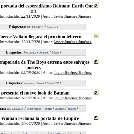
 portada del esperadísimo Batman: Earth One
#3
 Introducido:
22/11/2020
| Autor:
Javier Jiménez Jiménez
Etiquetas:
/
/
DC COMICS
Avances
héroe Valiant llegará el próximo febrero
 Introducido:
12/11/2020
| Autor:
Javier Jiménez Jiménez
Etiquetas:
/
/
/
Personajes
Avances
Póster
emporada de The Boys estrena estos salvajes
posters
 Introducido:
05/08/2020
| Autor:
Javier Jiménez Jiménez
Etiquetas:
/
/
/
Avances
Póster
Series TV
presenta el nuevo look de Batman
 Introducido:
18/07/2020
| Autor:
Javier Jiménez Jiménez
tas:
/
/
/
/
DC COMICS
Videojuegos + cómic
Avances
Teasers
Woman reclama la portada de Empire
 Introducido:
11/04/2020
| Autor:
Javier Jiménez Jiménez
as:
/
/
/
/