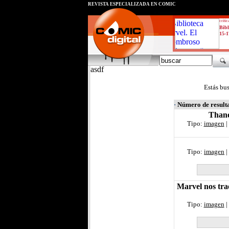
REVISTA ESPECIALIZADA EN CÓMIC
critic
Bibl
15-1
asdf
Estás bu
·
Número de result
Thano
Tipo:
imagen
|
Tipo:
imagen
|
Marvel nos tra
Tipo:
imagen
|