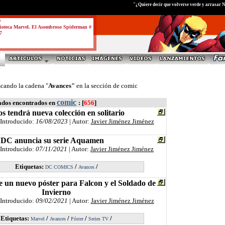
"¿Quiere decir que volverse verde y arrasar 
a
ioteca Marvel. El Asombroso Spiderman #
7
scando la cadena "
Avances"
en la sección de comic
comic
ados encontrados en
: [
656
]
s tendrá nueva colección en solitario
 Introducido:
16/08/2023
| Autor:
Javier Jiménez Jiménez
DC anuncia su serie Aquamen
 Introducido:
07/11/2021
| Autor:
Javier Jiménez Jiménez
Etiquetas:
/
/
DC COMICS
Avances
e un nuevo póster para Falcon y el Soldado de
Invierno
 Introducido:
09/02/2021
| Autor:
Javier Jiménez Jiménez
Etiquetas:
/
/
/
/
Marvel
Avances
Póster
Series TV