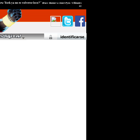
New York ya no es volverse loco?"
Bruce Banner a Janet Pym / Ultimates
#1