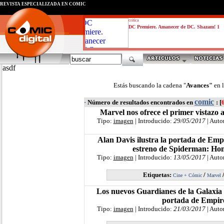
REVISTA ESPECIALIZADA EN CÓMIC
critica
DC Premiere. Amanecer de DC. Shazam! 1
asdf
Estás buscando la cadena "
Avances"
en 
comic
·
Número de resultados encontrados en
: [
Marvel nos ofrece el primer vistazo 
Tipo:
imagen
| Introducido:
29/05/2017
| Auto
Alan Davis ilustra la portada de Emp
estreno de Spiderman: H
Tipo:
imagen
| Introducido:
13/05/2017
| Auto
Etiquetas:
/
Cine + Cómic
Marvel
Los nuevos Guardianes de la Galaxia 
portada de Empir
Tipo:
imagen
| Introducido:
21/03/2017
| Auto