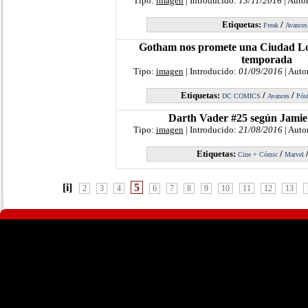
Tipo:
imagen
| Introducido:
13/11/2016
| Auto
Etiquetas:
/
Freak
Avances
Gotham nos promete una Ciudad Loc
temporada
Tipo:
imagen
| Introducido:
01/09/2016
| Auto
Etiquetas:
/
/
DC COMICS
Avances
Póst
Darth Vader #25 según Jamie
Tipo:
imagen
| Introducido:
21/08/2016
| Auto
Etiquetas:
/
Cine + Cómic
Marvel
[i]
5
2
3
4
6
7
8
9
10
11
12
13