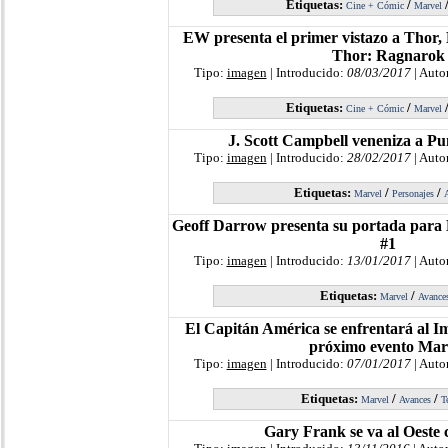
Etiquetas:
/
Cine + Cómic
Marvel
EW presenta el primer vistazo a Thor, 
Thor: Ragnarok
Tipo:
imagen
| Introducido:
08/03/2017
| Auto
Etiquetas:
/
Cine + Cómic
Marvel
J. Scott Campbell veneniza a Pu
Tipo:
imagen
| Introducido:
28/02/2017
| Auto
Etiquetas:
/
/
Marvel
Personajes
Geoff Darrow presenta su portada para
#1
Tipo:
imagen
| Introducido:
13/01/2017
| Auto
Etiquetas:
/
Marvel
Avance
El Capitán América se enfrentará al Im
próximo evento Mar
Tipo:
imagen
| Introducido:
07/01/2017
| Auto
Etiquetas:
/
/
Marvel
Avances
T
Gary Frank se va al Oeste 