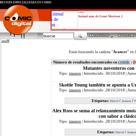
REVISTA ESPECIALIZADA EN CÓMIC
critica
Animal man de Grant Morrison 2
asdf
Estás buscando la cadena "
Avances"
en 
comic
·
Número de resultados encontrados en
: [
Mutantes noventeros co
Tipo:
imagen
| Introducido:
30/10/2018
| Auto
Skottie Young también se apunta a 
Tipo:
imagen
| Introducido:
28/10/2018
| Auto
Etiquetas:
/
/
Marvel
Avances
P
Alex Ross se suma al relanzamiento muta
con sabor a clásic
Tipo:
imagen
| Introducido:
28/10/2018
| Auto
Etiquetas:
/
Marvel
Avance