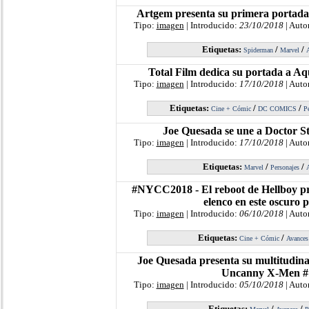
Artgem presenta su primera portad
Tipo:
imagen
| Introducido:
23/10/2018
| Auto
Etiquetas:
/
/
Spiderman
Marvel
Total Film dedica su portada a 
Tipo:
imagen
| Introducido:
17/10/2018
| Auto
Etiquetas:
/
/
Cine + Cómic
DC COMICS
Pe
Joe Quesada se une a Doctor S
Tipo:
imagen
| Introducido:
17/10/2018
| Auto
Etiquetas:
/
/
Marvel
Personajes
#NYCC2018 - El reboot de Hellboy pr
elenco en este oscuro p
Tipo:
imagen
| Introducido:
06/10/2018
| Auto
Etiquetas:
/
Cine + Cómic
Avances
Joe Quesada presenta su multitudina
Uncanny X-Men #
Tipo:
imagen
| Introducido:
05/10/2018
| Auto
Etiquetas:
/
/