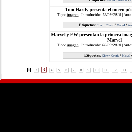
Marvel
Avances
P
Tom Hardy presenta el nuevo pó
Tipo:
imagen
| Introducido:
12/09/2018
| Auto
Etiquetas:
/
/
Cine + Cómic
Marvel
Ava
Marvel y EW presentan la primera image
Marvel
Tipo:
imagen
| Introducido:
06/09/2018
| Auto
Etiquetas:
/
Cine + Cómic
Marvel
[i]
3
2
4
5
6
7
8
9
10
11
12
13