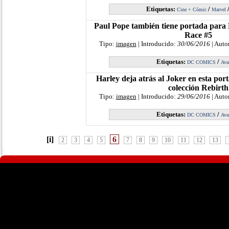
Etiquetas:
/
Cine + Cómic
Marvel
Paul Pope también tiene portada para
Race #5
Tipo:
imagen
| Introducido:
30/06/2016
| Auto
Etiquetas:
/
DC COMICS
Ava
Harley deja atrás al Joker en esta po
colección Rebirth
Tipo:
imagen
| Introducido:
29/06/2016
| Auto
Etiquetas:
/
DC COMICS
Ava
[i]
6
2
3
4
5
7
8
9
10
11
12
13