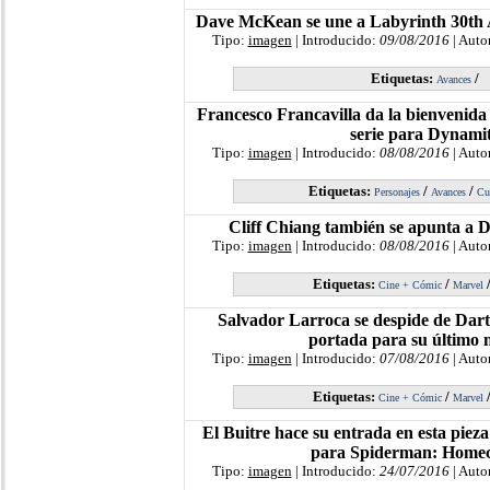
Dave McKean se une a Labyrinth 30th 
Tipo:
imagen
| Introducido:
09/08/2016
| Auto
Etiquetas:
/
Avances
Francesco Francavilla da la bienvenida
serie para Dynami
Tipo:
imagen
| Introducido:
08/08/2016
| Auto
Etiquetas:
/
/
Personajes
Avances
Cu
Cliff Chiang también se apunta a 
Tipo:
imagen
| Introducido:
08/08/2016
| Auto
Etiquetas:
/
Cine + Cómic
Marvel
Salvador Larroca se despide de Dart
portada para su último
Tipo:
imagen
| Introducido:
07/08/2016
| Auto
Etiquetas:
/
Cine + Cómic
Marvel
El Buitre hace su entrada en esta pieza
para Spiderman: Home
Tipo:
imagen
| Introducido:
24/07/2016
| Auto