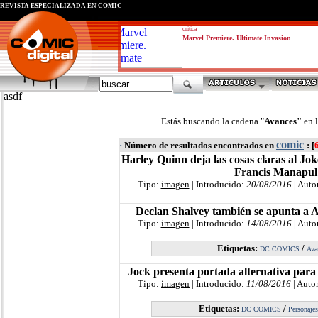
REVISTA ESPECIALIZADA EN CÓMIC
critica
Marvel Premiere. Ultimate Invasion
asdf
Estás buscando la cadena "
Avances"
en 
comic
·
Número de resultados encontrados en
: [
Harley Quinn deja las cosas claras al Jok
Francis Manapul
Tipo:
imagen
| Introducido:
20/08/2016
| Auto
Declan Shalvey también se apunta a A
Tipo:
imagen
| Introducido:
14/08/2016
| Auto
Etiquetas:
/
DC COMICS
Ava
Jock presenta portada alternativa para
Tipo:
imagen
| Introducido:
11/08/2016
| Auto
Etiquetas:
/
DC COMICS
Personajes