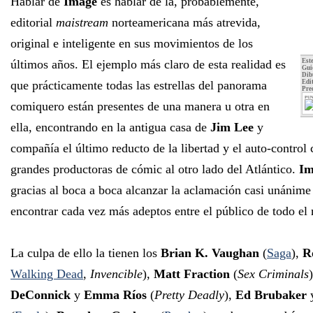
Hablar de
Image
es hablar de la, probablemente,
editorial
maistream
norteamericana más atrevida,
original e inteligente en sus movimientos de los
últimos años. El ejemplo más claro de esta realidad es
Este
Gui
Dib
que prácticamente todas las estrellas del panorama
Edit
Pre
PUN
comiquero están presentes de una manera u otra en
ella, encontrando en la antigua casa de
Jim Lee
y
compañía el último reducto de la libertad y el auto-control 
grandes productoras de cómic al otro lado del Atlántico.
Im
gracias al boca a boca alcanzar la aclamación casi unánime 
encontrar cada vez más adeptos entre el público de todo el
La culpa de ello la tienen los
Brian K. Vaughan
(
Saga
),
R
Walking Dead
,
Invencible
),
Matt Fraction
(
Sex Criminals
DeConnick
y
Emma Ríos
(
Pretty Deadly
),
Ed Brubaker