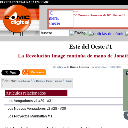
REVISTA ESPECIALIZADA EN CÓMIC
critica
DC Premiere. Amanecer de DC. Shazam! 1
Este del Oeste #1
La Revolución Image continúa de mano de Jona
Un artículo de
Bruno Lorenzo
-
Introducido el 19/06/2014
Etiquetas:
/
/
/
/
/
manhattan
Drama
CienciFicción
Drama
/
Artículos relacionados
· Los Vengadores v4 #29 - #31
· Los Nuevos Vengadores v2 #28 - #30
· Los Proyectos Manhattan # 1