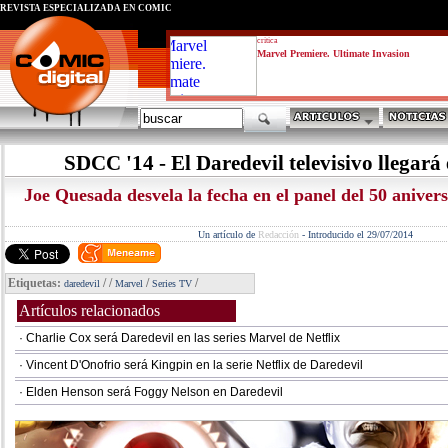
REVISTA ESPECIALIZADA EN CÓMIC
critica
Marvel Premiere. Ultimate Invasion
SDCC '14 - El Daredevil televisivo llegar
Joe Quesada desvela la fecha en el panel del 50 anivers
Un artículo de
Redacción
-
Introducido el 29/07/2014
Etiquetas:
/
/
/
/
daredevil
Marvel
Series TV
Artículos relacionados
· Charlie Cox será Daredevil en las series Marvel de Netflix
· Vincent D'Onofrio será Kingpin en la serie Netflix de Daredevil
· Elden Henson será Foggy Nelson en Daredevil