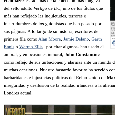
Hellblazer
es, además de la colección más longeva
del sello adulto
Vertigo
de
DC
, uno de los títulos que
más han reflejado las inquietudes, terrores e
incertidumbres de los guionistas que han pasado por
Hel
Gui
Dib
sus páginas. A lo largo de su historia, escritores de
Dil
Edit
Pre
primera fila como
Alan Moore
,
Jamie Delano
,
Garth
PUN
Ennis
o
Warren Ellis
–por citar algunos- han usado al
amoral, y en ocasiones inmoral,
John Constantine
como reflejo de sus turbaciones y alarmas ante un mundo di
muchas ocasiones. Nuestro bastardo favorito ha servido co
barbaridades e injusticias políticas del Reino Unido de
Mar
inseguridad y desilusión de la realidad irlandesa o la aliena
Londres actual.