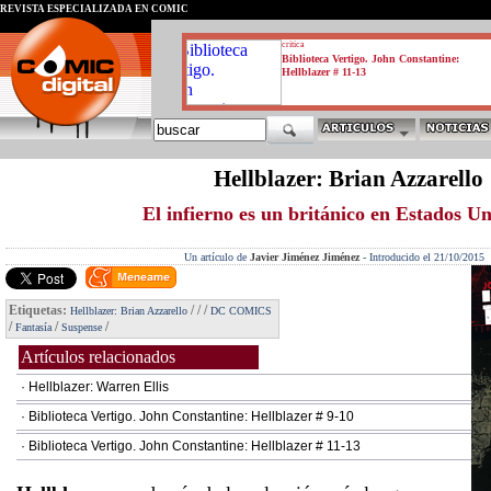
REVISTA ESPECIALIZADA EN CÓMIC
critica
Biblioteca Vertigo. John Constantine:
Hellblazer # 11-13
Hellblazer: Brian Azzarello
El infierno es un británico en Estados U
Un artículo de
Javier Jiménez Jiménez
-
Introducido el 21/10/2015
Etiquetas:
/
/
/
Hellblazer: Brian Azzarello
DC COMICS
/
/
/
Fantasía
Suspense
Artículos relacionados
· Hellblazer: Warren Ellis
· Biblioteca Vertigo. John Constantine: Hellblazer # 9-10
· Biblioteca Vertigo. John Constantine: Hellblazer # 11-13