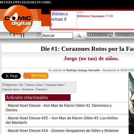
REVISTA ESPECIALIZADA EN CÓMIC
critica
Biblioteca Superman # 7-10
Die #1: Corazones Rotos por la Fa
Juego (no tan) de niños.
Un artículo de
Rodrigo Arizaga Iturralde
-
Introducido el 26/09/2020
Etiquetas:
/
/
/
Die
Kieron Gillen
Stephanie Hans
/
/
/
Fantasía épica
Aventuras
Fantasía
Artículos relacionados
· Marvel Now! Deluxe - Iron Man de Kieron Gillen #1: Demonios y
Genios
· Marvel Now! Deluxe #25 – Iron Man de Kieron Gillen #3: Los Anillos
del Mandarín
· Marvel Now! Deluxe #18 - Jóvenes Vengadores de Gillen y Mckelvie