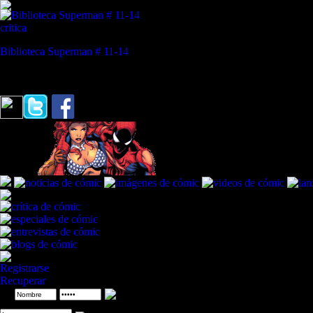
critica
Biblioteca Superman # 11-14
REVISTA ESPECIALIZADA EN CÓMIC
"La última vez que inspiraste a alguien fue cuando moriste."
Batman a S
Registrarse
Recuperar
ID