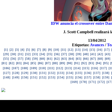
IDW anuncia el crossover entre Dang
J. Scott Campbell realizará 
13/04/2012
Etiquetas:
Avances
/
Te
[
1
]
[
2
]
[
3
]
[
4
]
[
5
]
[
6
]
[
7
]
[
8
]
[
9
]
[
10
]
[
11
]
[
12
]
[
13
]
[
14
]
[
15
]
[
16
]
[
17
]
[
29
]
[
30
]
[
31
]
[
32
]
[
33
]
[
34
]
[
35
]
[
36
]
[
37
]
[
38
]
[
39
]
[
40
]
[
41
]
[
42
]
[
43
]
[
55
]
[
56
]
[
57
]
[
58
]
[
59
]
[
60
]
[
61
]
[
62
]
[
63
]
[
64
]
[
65
]
[
66
]
[
67
]
[
68
]
[
69
]
[
81
]
[
82
]
[
83
]
[
84
]
[
85
]
[
86
]
[
87
]
[
88
]
[
89
]
[
90
]
[
91
]
[
92
]
[
93
]
[
94
]
[
95
]
[
[
106
]
[
107
]
[
108
]
[
109
]
[
110
]
[
111
]
[
112
]
[
113
]
[
114
]
[
115
]
[
116
]
[
117
]
[
1
[
127
]
[
128
]
[
129
]
[
130
]
[
131
]
[
132
]
[
133
]
[
134
]
[
135
]
[
136
]
[
137
]
[
138
]
[
[
148
]
[
149
]
[
150
]
[
151
]
[
152
]
[
153
]
[
154
]
[
155
]
[
156
]
[
157
]
[
158
]
[
159
]
[
[
169
]
[
170
]
[
171
]
[
172
]
[
17