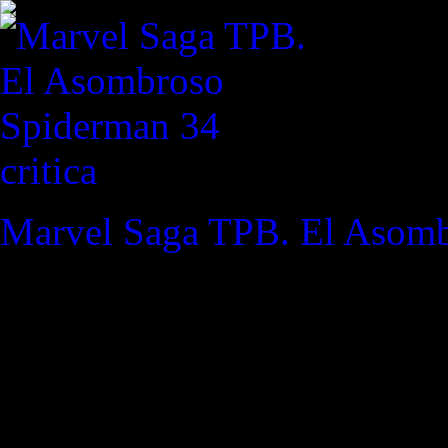
critica
Marvel Saga TPB. El Asom
REVISTA ESPECIALIZAD
"Cuanto menos ropa tenemos
que teníamos cuando llegam
cuerpos no tienen clases soc