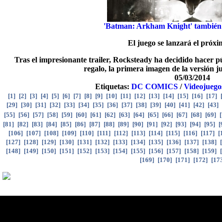
'Batman: Arkham Knight' también 
El juego se lanzará el próx
Tras el impresionante trailer, Rocksteady ha decidido hacer pú
regalo, la primera imagen de la versión 
05/03/2014
Etiquetas:
DC COMICS
/
Videojuego
[
1
]
[
2
]
[
3
]
[
4
]
[
5
]
[
6
]
[
7
]
[
8
]
[
9
]
[
10
]
[
11
]
[
12
]
[
13
]
[
14
]
[
15
]
[
16
]
[
17
]
[
29
]
[
30
]
[
31
]
[
32
]
[
33
]
[
34
]
[
35
]
[
36
]
[
37
]
[
38
]
[
39
]
[
40
]
[
41
]
[
42
]
[
43
]
[
55
]
[
56
]
[
57
]
[
58
]
[
59
]
[
60
]
[
61
]
[
62
]
[
63
]
[
64
]
[
65
]
[
66
]
[
67
]
[
68
]
[
69
]
[
[
81
]
[
82
]
[
83
]
[
84
]
[
85
]
[
86
]
[
87
]
[
88
]
[
89
]
[
90
]
[
91
]
[
92
]
[
93
]
[
94
]
[
95
]
[
[
106
]
[
107
]
[
108
]
[
109
]
[
110
]
[
111
]
[
112
]
[
113
]
[
114
]
[
115
]
[
116
]
[
117
]
[
[
127
]
[
128
]
[
129
]
[
130
]
[
131
]
[
132
]
[
133
]
[
134
]
[
135
]
[
136
]
[
137
]
[
138
]
[
[
148
]
[
149
]
[
150
]
[
151
]
[
152
]
[
153
]
[
154
]
[
155
]
[
156
]
[
157
]
[
158
]
[
159
]
[
[
169
]
[
170
]
[
171
]
[
172
]
[
17