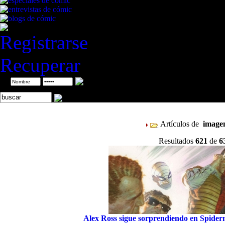
Registrarse
Recuperar
ID
Artículos de
imag
Resultados
621
de
6
Alex Ross sigue sorprendiendo en Spide