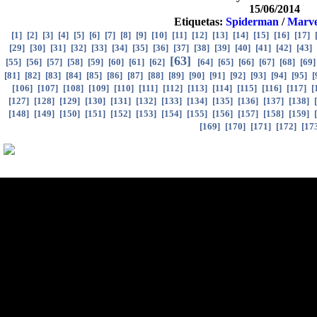
15/06/2014
Etiquetas:
Spiderman
/
Marve
[
1
]
[
2
]
[
3
]
[
4
]
[
5
]
[
6
]
[
7
]
[
8
]
[
9
]
[
10
]
[
11
]
[
12
]
[
13
]
[
14
]
[
15
]
[
16
]
[
17
]
[
29
]
[
30
]
[
31
]
[
32
]
[
33
]
[
34
]
[
35
]
[
36
]
[
37
]
[
38
]
[
39
]
[
40
]
[
41
]
[
42
]
[
43
]
[
63
]
[
55
]
[
56
]
[
57
]
[
58
]
[
59
]
[
60
]
[
61
]
[
62
]
[
64
]
[
65
]
[
66
]
[
67
]
[
68
]
[
69
[
81
]
[
82
]
[
83
]
[
84
]
[
85
]
[
86
]
[
87
]
[
88
]
[
89
]
[
90
]
[
91
]
[
92
]
[
93
]
[
94
]
[
95
]
[
[
106
]
[
107
]
[
108
]
[
109
]
[
110
]
[
111
]
[
112
]
[
113
]
[
114
]
[
115
]
[
116
]
[
117
]
[
[
127
]
[
128
]
[
129
]
[
130
]
[
131
]
[
132
]
[
133
]
[
134
]
[
135
]
[
136
]
[
137
]
[
138
]
[
[
148
]
[
149
]
[
150
]
[
151
]
[
152
]
[
153
]
[
154
]
[
155
]
[
156
]
[
157
]
[
158
]
[
159
]
[
[
169
]
[
170
]
[
171
]
[
172
]
[
17