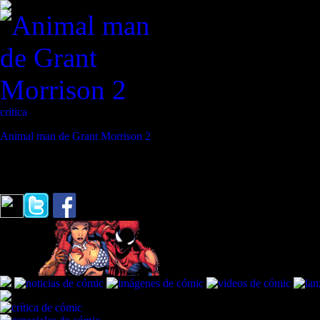
critica
Animal man de Grant Morrison 2
REVISTA ESPECIALIZADA EN CÓMIC
"'Soy un abogado ciego con un historial de cárcel y tragedias personal
Murdock / A. Spiderman #38