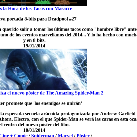
s la Hora de los Tacos con Masacre
va portada 8-bits para Deadpool #27
 querido salir a tomar los últimos tacos como "hombre libre" ante
 uno de los eventos marvelianos del 2014... Y lo ha hecho con much
y en 8-bits.
19/01/2014
niza el nuevo póster de The Amazing Spider-Man 2
ser promete que 'los enemigos se unirán'
e la esperada secuela arácnida protagonizada por Andrew Garfield 
ora, Electro, con el que Spider-Man se verá las caras en esta ocas
el centro del nuevo póster del film.
18/01/2014
Cine + Cómic
/
Spiderman
/
Marvel
/
Póster
/