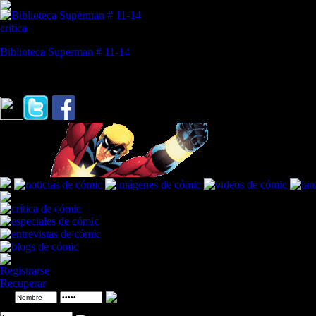
critica
Biblioteca Superman # 11-14
REVISTA ESPECIALIZADA EN CÓMIC
"'La vida es estresante, querida. Por eso dicen 'descanse en paz''."
Aste
Registrarse
Recuperar
ID