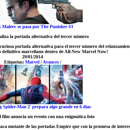
x Maleev se pasa por The Punisher #3
ealiza la portada alternativa del tercer número
curiosa portada alternativa para el tercer número del relanzamient
ero definitivo marveliano dentro de All-New Marvel Now!
29/01/2014
Etiquetas:
Marvel
/
Avances
/
 Spider-Man 2' prepara algo grande en 6 días
l film anuncia un evento con una enigmática foto
aca mutante de las portadas Empire que con la promesa de intere