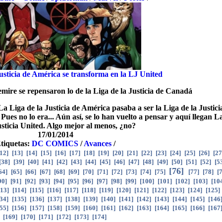
usticia de América se transforma en la LJ United
mire se repensaron lo de la Liga de la Justicia de Canadá
 Liga de la Justicia de América pasaba a ser la Liga de la Justici
s no lo era... Aún así, se lo han vuelto a pensar y aquí llegan L
usticia United. Algo mejor al menos, ¿no?
17/01/2014
tiquetas:
DC COMICS
/
Avances
/
12
]
[
13
]
[
14
]
[
15
]
[
16
]
[
17
]
[
18
]
[
19
]
[
20
]
[
21
]
[
22
]
[
23
]
[
24
]
[
25
]
[
26
]
[
27
[
38
]
[
39
]
[
40
]
[
41
]
[
42
]
[
43
]
[
44
]
[
45
]
[
46
]
[
47
]
[
48
]
[
49
]
[
50
]
[
51
]
[
52
]
[
5
[
76
]
64
]
[
65
]
[
66
]
[
67
]
[
68
]
[
69
]
[
70
]
[
71
]
[
72
]
[
73
]
[
74
]
[
75
]
[
77
]
[
78
]
[
90
]
[
91
]
[
92
]
[
93
]
[
94
]
[
95
]
[
96
]
[
97
]
[
98
]
[
99
]
[
100
]
[
101
]
[
102
]
[
103
]
[
10
113
]
[
114
]
[
115
]
[
116
]
[
117
]
[
118
]
[
119
]
[
120
]
[
121
]
[
122
]
[
123
]
[
124
]
[
125
]
34
]
[
135
]
[
136
]
[
137
]
[
138
]
[
139
]
[
140
]
[
141
]
[
142
]
[
143
]
[
144
]
[
145
]
[
146
55
]
[
156
]
[
157
]
[
158
]
[
159
]
[
160
]
[
161
]
[
162
]
[
163
]
[
164
]
[
165
]
[
166
]
[
167
[
169
]
[
170
]
[
171
]
[
172
]
[
173
]
[
174
]