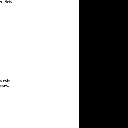
: 'Seis
s este
eses.