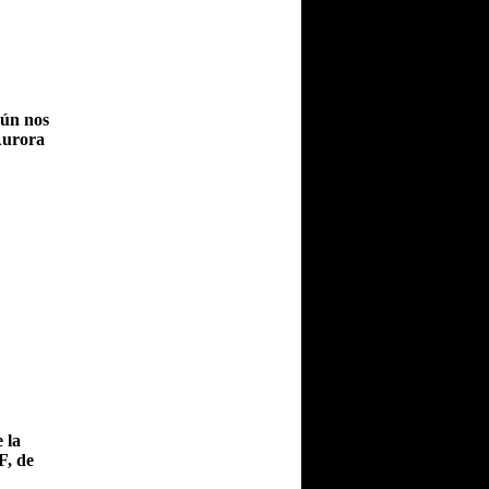
aún nos
Aurora
 la
F, de