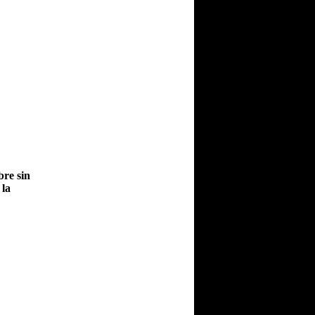
bre sin
 la