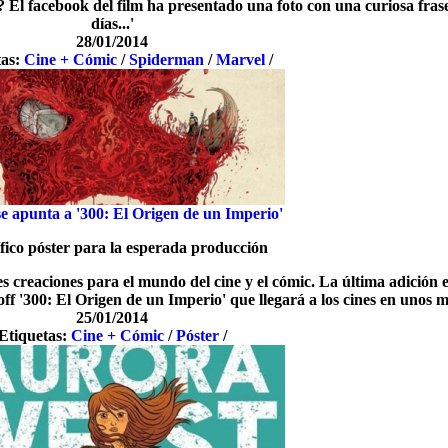
El facebook del film ha presentado una foto con una curiosa frase
días...'
28/01/2014
tas:
Cine + Cómic
/
Spiderman
/
Marvel
/
 apunta a '300: El Origen de un Imperio'
ico póster para la esperada producción
 creaciones para el mundo del cine y el cómic. La última adición e
off '300: El Origen de un Imperio' que llegará a los cines en unos m
25/01/2014
Etiquetas:
Cine + Cómic
/
Póster
/