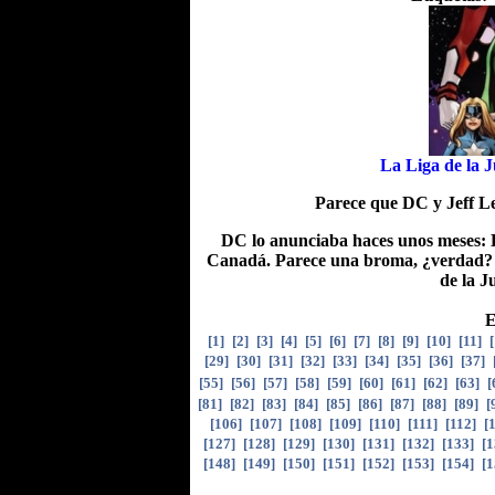
La Liga de la J
Parece que DC y Jeff Le
DC lo anunciaba haces unos meses: La
Canadá. Parece una broma, ¿verdad? Pue
de la J
E
[
1
]
[
2
]
[
3
]
[
4
]
[
5
]
[
6
]
[
7
]
[
8
]
[
9
]
[
10
]
[
11
]
[
[
29
]
[
30
]
[
31
]
[
32
]
[
33
]
[
34
]
[
35
]
[
36
]
[
37
]
[
55
]
[
56
]
[
57
]
[
58
]
[
59
]
[
60
]
[
61
]
[
62
]
[
63
]
[
[
81
]
[
82
]
[
83
]
[
84
]
[
85
]
[
86
]
[
87
]
[
88
]
[
89
]
[
[
106
]
[
107
]
[
108
]
[
109
]
[
110
]
[
111
]
[
112
]
[
[
127
]
[
128
]
[
129
]
[
130
]
[
131
]
[
132
]
[
133
]
[
1
[
148
]
[
149
]
[
150
]
[
151
]
[
152
]
[
153
]
[
154
]
[
1