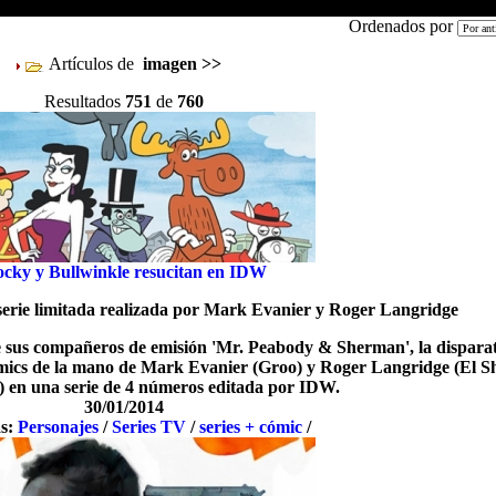
Ordenados por
Artículos de
imagen
>>
Resultados
751
de
760
cky y Bullwinkle resucitan en IDW
erie limitada realizada por Mark Evanier y Roger Langridge
e sus compañeros de emisión 'Mr. Peabody & Sherman', la dispara
 cómics de la mano de Mark Evanier (Groo) y Roger Langridge (El 
) en una serie de 4 números editada por IDW.
30/01/2014
as:
Personajes
/
Series TV
/
series + cómic
/