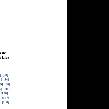
a de
a Liga
]
[
28
]
3
]
[
54
]
79
]
[
80
]
4
]
[
105
]
[
126
]
]
[
147
]
]
[
168
]