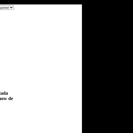
tada
Show de