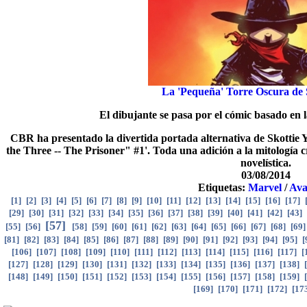
La 'Pequeña' Torre Oscura de 
El dibujante se pasa por el cómic basado en 
CBR ha presentado la divertida portada alternativa de Skotti
the Three -- The Prisoner" #1'. Toda una adición a la mitología 
novelística.
03/08/2014
Etiquetas:
Marvel
/
Ava
[
1
]
[
2
]
[
3
]
[
4
]
[
5
]
[
6
]
[
7
]
[
8
]
[
9
]
[
10
]
[
11
]
[
12
]
[
13
]
[
14
]
[
15
]
[
16
]
[
17
]
[
29
]
[
30
]
[
31
]
[
32
]
[
33
]
[
34
]
[
35
]
[
36
]
[
37
]
[
38
]
[
39
]
[
40
]
[
41
]
[
42
]
[
43
]
[
57
]
[
55
]
[
56
]
[
58
]
[
59
]
[
60
]
[
61
]
[
62
]
[
63
]
[
64
]
[
65
]
[
66
]
[
67
]
[
68
]
[
69
[
81
]
[
82
]
[
83
]
[
84
]
[
85
]
[
86
]
[
87
]
[
88
]
[
89
]
[
90
]
[
91
]
[
92
]
[
93
]
[
94
]
[
95
]
[
[
106
]
[
107
]
[
108
]
[
109
]
[
110
]
[
111
]
[
112
]
[
113
]
[
114
]
[
115
]
[
116
]
[
117
]
[
[
127
]
[
128
]
[
129
]
[
130
]
[
131
]
[
132
]
[
133
]
[
134
]
[
135
]
[
136
]
[
137
]
[
138
]
[
[
148
]
[
149
]
[
150
]
[
151
]
[
152
]
[
153
]
[
154
]
[
155
]
[
156
]
[
157
]
[
158
]
[
159
]
[
[
169
]
[
170
]
[
171
]
[
172
]
[
17