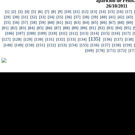
aparición de Fénix.
26/10/2011
[
1
]
[
2
]
[
3
]
[
4
]
[
5
]
[
6
]
[
7
]
[
8
]
[
9
]
[
10
]
[
11
]
[
12
]
[
13
]
[
14
]
[
15
]
[
16
]
[
17
]
[
29
]
[
30
]
[
31
]
[
32
]
[
33
]
[
34
]
[
35
]
[
36
]
[
37
]
[
38
]
[
39
]
[
40
]
[
41
]
[
42
]
[
43
]
[
55
]
[
56
]
[
57
]
[
58
]
[
59
]
[
60
]
[
61
]
[
62
]
[
63
]
[
64
]
[
65
]
[
66
]
[
67
]
[
68
]
[
69
]
[
81
]
[
82
]
[
83
]
[
84
]
[
85
]
[
86
]
[
87
]
[
88
]
[
89
]
[
90
]
[
91
]
[
92
]
[
93
]
[
94
]
[
95
]
[
[
106
]
[
107
]
[
108
]
[
109
]
[
110
]
[
111
]
[
112
]
[
113
]
[
114
]
[
115
]
[
116
]
[
117
]
[
[
135
]
[
127
]
[
128
]
[
129
]
[
130
]
[
131
]
[
132
]
[
133
]
[
134
]
[
136
]
[
137
]
[
138
]
[
148
]
[
149
]
[
150
]
[
151
]
[
152
]
[
153
]
[
154
]
[
155
]
[
156
]
[
157
]
[
158
]
[
159
]
[
[
169
]
[
170
]
[
171
]
[
172
]
[
17