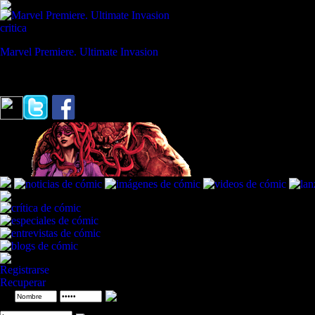
critica
Marvel Premiere. Ultimate Invasion
REVISTA ESPECIALIZADA EN CÓMIC
"No estoy para nada interesado en la industria del cómic."
Alan Moore
Registrarse
Recuperar
ID