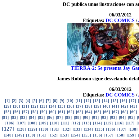
DC publica unas ilustraciones con a
06/03/2012
Etiquetas:
DC COMICS
/
TIERRA-2: Se presenta Jay Gar
James Robinson sigue desvelando detall
06/03/2012
Etiquetas:
DC COMICS
/
[
1
]
[
2
]
[
3
]
[
4
]
[
5
]
[
6
]
[
7
]
[
8
]
[
9
]
[
10
]
[
11
]
[
12
]
[
13
]
[
14
]
[
15
]
[
16
]
[
17
]
[
29
]
[
30
]
[
31
]
[
32
]
[
33
]
[
34
]
[
35
]
[
36
]
[
37
]
[
38
]
[
39
]
[
40
]
[
41
]
[
42
]
[
43
]
[
55
]
[
56
]
[
57
]
[
58
]
[
59
]
[
60
]
[
61
]
[
62
]
[
63
]
[
64
]
[
65
]
[
66
]
[
67
]
[
68
]
[
69
]
[
81
]
[
82
]
[
83
]
[
84
]
[
85
]
[
86
]
[
87
]
[
88
]
[
89
]
[
90
]
[
91
]
[
92
]
[
93
]
[
94
]
[
95
]
[
[
106
]
[
107
]
[
108
]
[
109
]
[
110
]
[
111
]
[
112
]
[
113
]
[
114
]
[
115
]
[
116
]
[
117
]
[
[
127
]
[
128
]
[
129
]
[
130
]
[
131
]
[
132
]
[
133
]
[
134
]
[
135
]
[
136
]
[
137
]
[
138
]
[
148
]
[
149
]
[
150
]
[
151
]
[
152
]
[
153
]
[
154
]
[
155
]
[
156
]
[
157
]
[
158
]
[
159
]
[