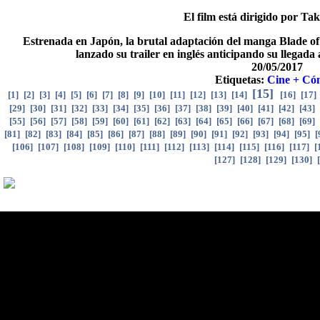
El film está dirigido por Ta
Estrenada en Japón, la brutal adaptación del manga Blade of
lanzado su trailer en inglés anticipando su llegad
20/05/2017
Etiquetas:
Cine + Có
[
15
]
[
1
]
[
2
]
[
3
]
[
4
]
[
5
]
[
6
]
[
7
]
[
8
]
[
9
]
[
10
]
[
11
]
[
12
]
[
13
]
[
14
]
[
16
]
[
17
]
[
29
]
[
30
]
[
31
]
[
32
]
[
33
]
[
34
]
[
35
]
[
36
]
[
37
]
[
38
]
[
39
]
[
40
]
[
41
]
[
42
]
[
43
]
[
55
]
[
56
]
[
57
]
[
58
]
[
59
]
[
60
]
[
61
]
[
62
]
[
63
]
[
64
]
[
65
]
[
66
]
[
67
]
[
68
]
[
69
]
[
81
]
[
82
]
[
83
]
[
84
]
[
85
]
[
86
]
[
87
]
[
88
]
[
89
]
[
90
]
[
91
]
[
92
]
[
93
]
[
94
]
[
95
]
[
[
106
]
[
107
]
[
108
]
[
109
]
[
110
]
[
111
]
[
112
]
[
113
]
[
114
]
[
115
]
[
116
]
[
117
]
[
[
127
]
[
128
]
[
129
]
[
130
]
[