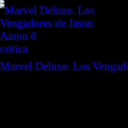
critica
Marvel Deluxe. Los Vengado
REVISTA ESPECIALIZAD
"Cuando besos y caricias se 
mejor es guardarlos en los b
momento en el que devolverl