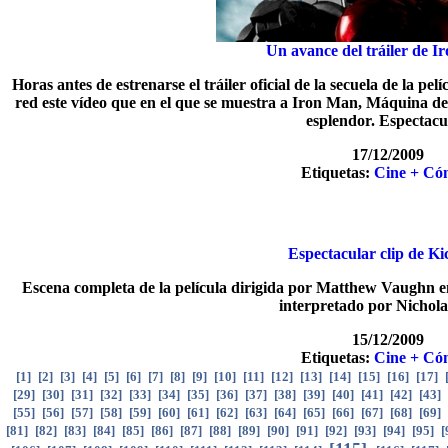
Un avance del tráiler de I
Horas antes de estrenarse el tráiler oficial de la secuela de la p
red este vídeo que en el que se muestra a Iron Man, Máquina de
esplendor. Espectacu
17/12/2009
Etiquetas:
Cine + Có
Espectacular clip de Ki
Escena completa de la película dirigida por Matthew Vaughn en
interpretado por Nichola
15/12/2009
Etiquetas:
Cine + Có
[
1
]
[
2
]
[
3
]
[
4
]
[
5
]
[
6
]
[
7
]
[
8
]
[
9
]
[
10
]
[
11
]
[
12
]
[
13
]
[
14
]
[
15
]
[
16
]
[
17
]
[
29
]
[
30
]
[
31
]
[
32
]
[
33
]
[
34
]
[
35
]
[
36
]
[
37
]
[
38
]
[
39
]
[
40
]
[
41
]
[
42
]
[
43
]
[
55
]
[
56
]
[
57
]
[
58
]
[
59
]
[
60
]
[
61
]
[
62
]
[
63
]
[
64
]
[
65
]
[
66
]
[
67
]
[
68
]
[
69
]
[
81
]
[
82
]
[
83
]
[
84
]
[
85
]
[
86
]
[
87
]
[
88
]
[
89
]
[
90
]
[
91
]
[
92
]
[
93
]
[
94
]
[
95
]
[