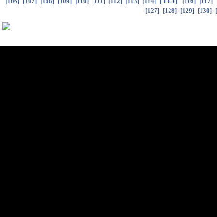
[
115
]
[
106
]
[
107
]
[
108
]
[
109
]
[
110
]
[
111
]
[
112
]
[
113
]
[
114
]
[
116
]
[
117
]
[
127
]
[
128
]
[
129
]
[
130
]
[