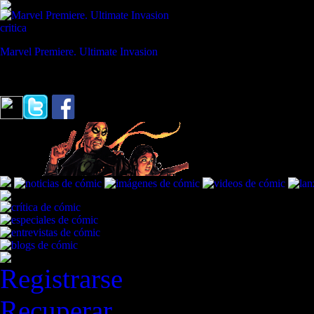
critica
Marvel Premiere. Ultimate Invasion
REVISTA ESPECIALIZADA EN CÓMIC
"¿Qué sentirás cuando les metas un balazo a esos hombres Nick? / El r
Registrarse
Recuperar