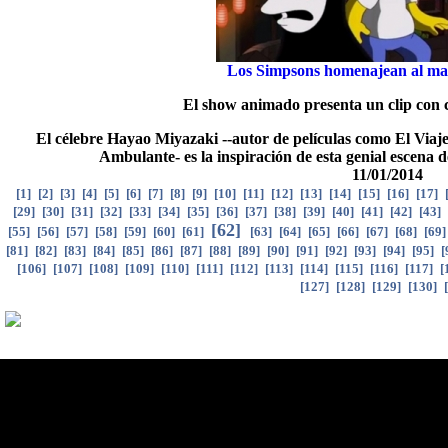
Los Simpsons homenajean al ma
El show animado presenta un clip con c
El célebre Hayao Miyazaki --autor de películas como El Viaje
Ambulante- es la inspiración de esta genial escena 
11/01/2014
[
1
]
[
2
]
[
3
]
[
4
]
[
5
]
[
6
]
[
7
]
[
8
]
[
9
]
[
10
]
[
11
]
[
12
]
[
13
]
[
14
]
[
15
]
[
16
]
[
17
]
[
29
]
[
30
]
[
31
]
[
32
]
[
33
]
[
34
]
[
35
]
[
36
]
[
37
]
[
38
]
[
39
]
[
40
]
[
41
]
[
42
]
[
43
]
[
62
]
[
55
]
[
56
]
[
57
]
[
58
]
[
59
]
[
60
]
[
61
]
[
63
]
[
64
]
[
65
]
[
66
]
[
67
]
[
68
]
[
69
[
81
]
[
82
]
[
83
]
[
84
]
[
85
]
[
86
]
[
87
]
[
88
]
[
89
]
[
90
]
[
91
]
[
92
]
[
93
]
[
94
]
[
95
]
[
[
106
]
[
107
]
[
108
]
[
109
]
[
110
]
[
111
]
[
112
]
[
113
]
[
114
]
[
115
]
[
116
]
[
117
]
[
[
127
]
[
128
]
[
129
]
[
130
]
[