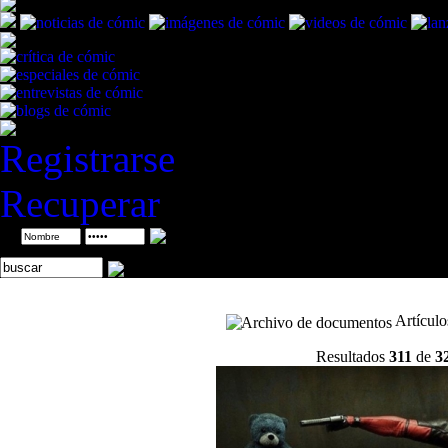
Registrarse
Recuperar
ID
Artícul
Resultados
311
de
3