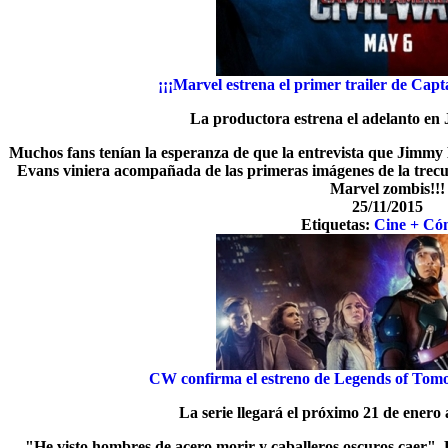
¡¡¡Marvel estrena el primer trailer de Cap
La productora estrena el adelanto e
Muchos fans tenían la esperanza de que la entrevista que Jimm
Evans viniera acompañada de las primeras imágenes de la trecue
Marvel zombis!!!
25/11/2015
Etiquetas:
Cine + Có
CW confirma el estreno de Legends of Tomo
La serie llegará el próximo 21 de enero
"He visto hombres de acero morir y caballeros oscuros caer"