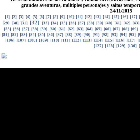
grandes aventuras, múltiples personajes y saltos temporal
24/11/2015
[
1
]
[
2
]
[
3
]
[
4
]
[
5
]
[
6
]
[
7
]
[
8
]
[
9
]
[
10
]
[
11
]
[
12
]
[
13
]
[
14
]
[
15
]
[
16
]
[
17
]
[
32
]
[
29
]
[
30
]
[
31
]
[
33
]
[
34
]
[
35
]
[
36
]
[
37
]
[
38
]
[
39
]
[
40
]
[
41
]
[
42
]
[
43
[
55
]
[
56
]
[
57
]
[
58
]
[
59
]
[
60
]
[
61
]
[
62
]
[
63
]
[
64
]
[
65
]
[
66
]
[
67
]
[
68
]
[
69
]
[
81
]
[
82
]
[
83
]
[
84
]
[
85
]
[
86
]
[
87
]
[
88
]
[
89
]
[
90
]
[
91
]
[
92
]
[
93
]
[
94
]
[
95
]
[
[
106
]
[
107
]
[
108
]
[
109
]
[
110
]
[
111
]
[
112
]
[
113
]
[
114
]
[
115
]
[
116
]
[
117
]
[
[
127
]
[
128
]
[
129
]
[
130
]
[