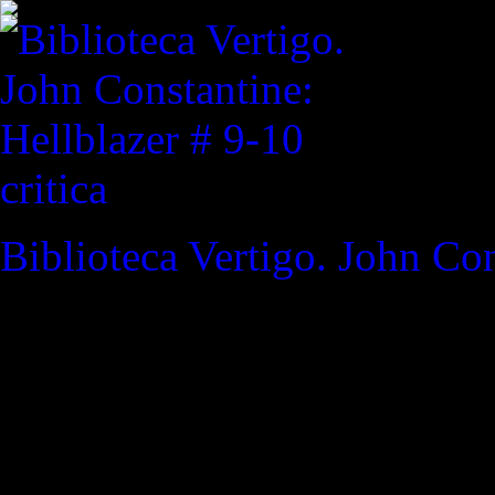
critica
Biblioteca Vertigo. John Con
REVISTA ESPECIALIZAD
"El cielo de un guerrero lo d
estrellas no nos piden nuestr
Thor #16