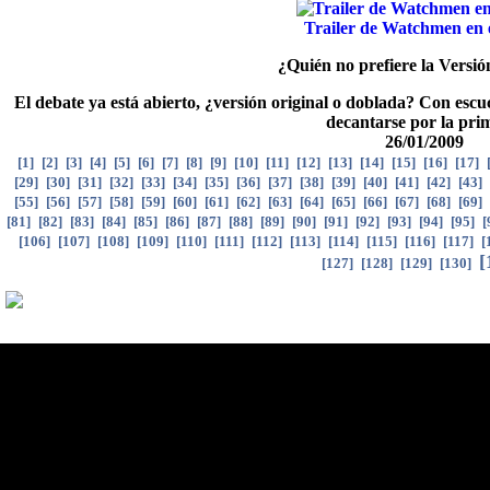
Trailer de Watchmen en 
¿Quién no prefiere la Versió
El debate ya está abierto, ¿versión original o doblada? Con escu
decantarse por la pri
26/01/2009
[
1
]
[
2
]
[
3
]
[
4
]
[
5
]
[
6
]
[
7
]
[
8
]
[
9
]
[
10
]
[
11
]
[
12
]
[
13
]
[
14
]
[
15
]
[
16
]
[
17
]
[
29
]
[
30
]
[
31
]
[
32
]
[
33
]
[
34
]
[
35
]
[
36
]
[
37
]
[
38
]
[
39
]
[
40
]
[
41
]
[
42
]
[
43
]
[
55
]
[
56
]
[
57
]
[
58
]
[
59
]
[
60
]
[
61
]
[
62
]
[
63
]
[
64
]
[
65
]
[
66
]
[
67
]
[
68
]
[
69
]
[
81
]
[
82
]
[
83
]
[
84
]
[
85
]
[
86
]
[
87
]
[
88
]
[
89
]
[
90
]
[
91
]
[
92
]
[
93
]
[
94
]
[
95
]
[
[
106
]
[
107
]
[
108
]
[
109
]
[
110
]
[
111
]
[
112
]
[
113
]
[
114
]
[
115
]
[
116
]
[
117
]
[
[
[
127
]
[
128
]
[
129
]
[
130
]