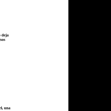
o deja
lsos
el, una