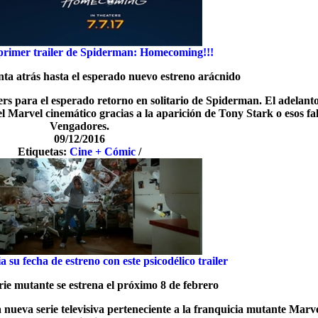
l primer trailer de Spiderman: Homecoming!!!
ta atrás hasta el esperado nuevo estreno arácnido
rs para el esperado retorno en solitario de Spiderman. El adelant
el Marvel cinemático gracias a la aparición de Tony Stark o esos fa
Vengadores.
09/12/2016
Etiquetas:
Cine + Cómic
/
 su fecha de estreno con este psicodélico trailer
ie mutante se estrena el próximo 8 de febrero
 nueva serie televisiva perteneciente a la franquicia mutante Marv