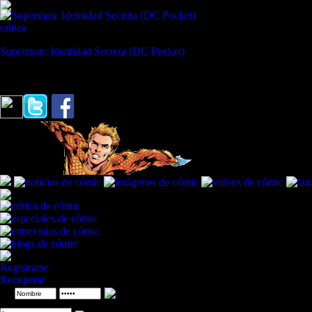
critica
Superman: Identidad Secreta (DC Pocket)
REVISTA ESPECIALIZADA EN CÓMIC
"Los muros separan personas; y no sólo los que construimos. Tal vez 
Registrarse
Recuperar
ID