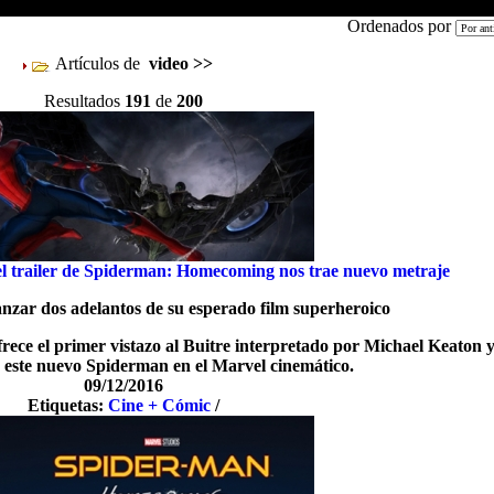
Ordenados por
Artículos de
video
>>
Resultados
191
de
200
el trailer de Spiderman: Homecoming nos trae nuevo metraje
anzar dos adelantos de su esperado film superheroico
frece el primer vistazo al Buitre interpretado por Michael Keaton y
e este nuevo Spiderman en el Marvel cinemático.
09/12/2016
Etiquetas:
Cine + Cómic
/