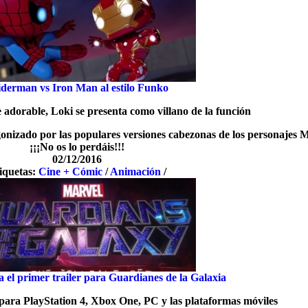
iderman vs Iron Man al estilo Funko
dorable, Loki se presenta como villano de la función
onizado por las populares versiones cabezonas de los personajes M
¡¡¡No os lo perdáis!!!
02/12/2016
iquetas:
Cine + Cómic
/
Animación
/
ta el primer trailer para Guardianes de la Galaxia
 para PlayStation 4, Xbox One, PC y las plataformas móviles