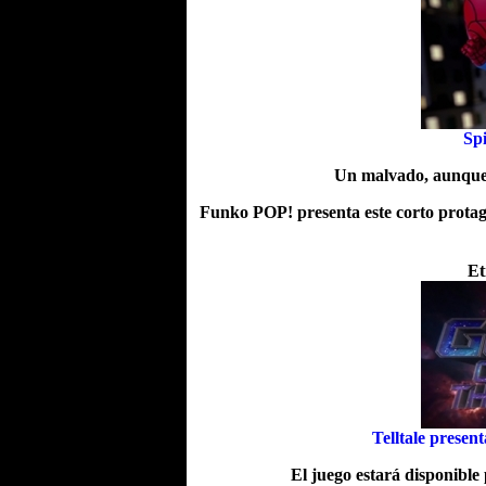
Sp
Un malvado, aunque a
Funko POP! presenta este corto protag
Et
Telltale presen
El juego estará disponible