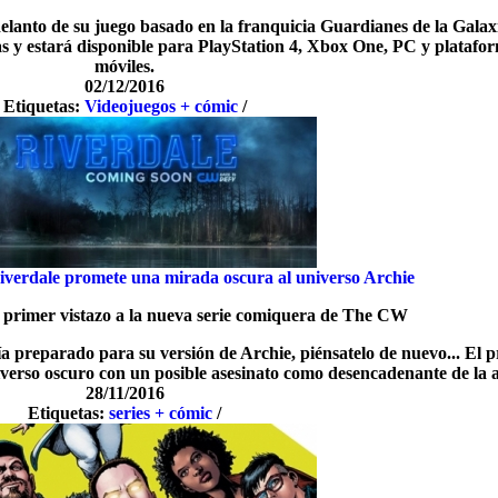
delanto de su juego basado en la franquicia Guardianes de la Galax
as y estará disponible para PlayStation 4, Xbox One, PC y platafo
móviles.
02/12/2016
Etiquetas:
Videojuegos + cómic
/
Riverdale promete una mirada oscura al universo Archie
 primer vistazo a la nueva serie comiquera de The CW
a preparado para su versión de Archie, piénsatelo de nuevo... El 
verso oscuro con un posible asesinato como desencadenante de la a
28/11/2016
Etiquetas:
series + cómic
/