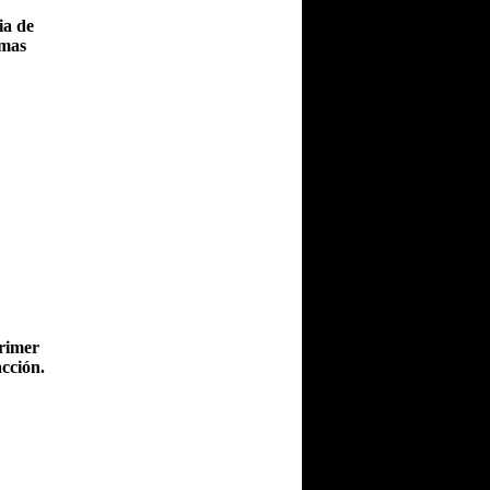
ia de
rmas
primer
cción.