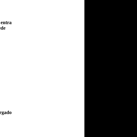
 entra
ede
argado