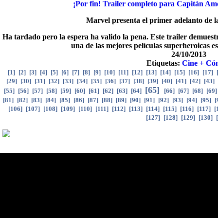
¡Por fin! Trailer completo para Capitán Am
Marvel presenta el primer adelanto de 
Ha tardado pero la espera ha valido la pena. Este trailer demuest
una de las mejores películas superheroicas 
24/10/2013
Etiquetas:
Cine + Có
[
1
]
[
2
]
[
3
]
[
4
]
[
5
]
[
6
]
[
7
]
[
8
]
[
9
]
[
10
]
[
11
]
[
12
]
[
13
]
[
14
]
[
15
]
[
16
]
[
17
]
[
29
]
[
30
]
[
31
]
[
32
]
[
33
]
[
34
]
[
35
]
[
36
]
[
37
]
[
38
]
[
39
]
[
40
]
[
41
]
[
42
]
[
43
]
[
65
]
[
55
]
[
56
]
[
57
]
[
58
]
[
59
]
[
60
]
[
61
]
[
62
]
[
63
]
[
64
]
[
66
]
[
67
]
[
68
]
[
69
[
81
]
[
82
]
[
83
]
[
84
]
[
85
]
[
86
]
[
87
]
[
88
]
[
89
]
[
90
]
[
91
]
[
92
]
[
93
]
[
94
]
[
95
]
[
[
106
]
[
107
]
[
108
]
[
109
]
[
110
]
[
111
]
[
112
]
[
113
]
[
114
]
[
115
]
[
116
]
[
117
]
[
[
127
]
[
128
]
[
129
]
[
130
]
[