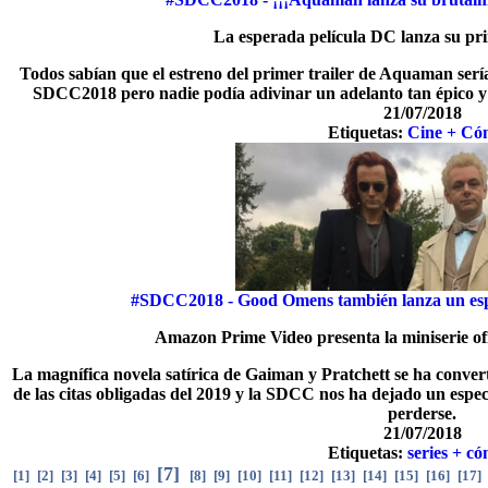
La esperada película DC lanza su pri
Todos sabían que el estreno del primer trailer de Aquaman ser
SDCC2018 pero nadie podía adivinar un adelanto tan épico y
21/07/2018
Etiquetas:
Cine + Có
#SDCC2018 - Good Omens también lanza un espe
Amazon Prime Video presenta la miniserie ofi
La magnífica novela satírica de Gaiman y Pratchett se ha convert
de las citas obligadas del 2019 y la SDCC nos ha dejado un espe
perderse.
21/07/2018
Etiquetas:
series + có
[
7
]
[
1
]
[
2
]
[
3
]
[
4
]
[
5
]
[
6
]
[
8
]
[
9
]
[
10
]
[
11
]
[
12
]
[
13
]
[
14
]
[
15
]
[
16
]
[
17
]