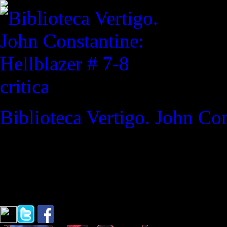
critica
Biblioteca Vertigo. John Con
REVISTA ESPECIALIZAD
"¿Quiere decir que volverse
es volverse loco?"
Bruce Ban