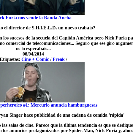
ck Furia nos vende la Banda Ancha
o el director de S.H.I.E.L.D. un nuevo trabajo?
n los sucesos de la secuela del Capitán América pero Nick Furia p
 comercial de telecomunicaciones... Seguro que ese giro argumen
os lo esperábais...
08/04/2014
Etiquetas:
Cine + Cómic
/
Freak
/
uperheroico #1: Mercurio anuncia hamburguesas
ryan Singer hace publicidad de una cadena de comida 'rápida'
as salas de cine. Parece que la última tendencia es que se dediqu
 los anuncios protagonizados por Spider-Man, Nick Furia y, ahora