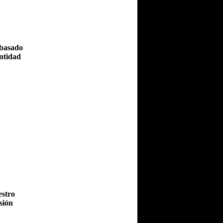
 basado
ntidad
estro
sión