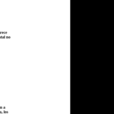
arece
tal no
en a
, los