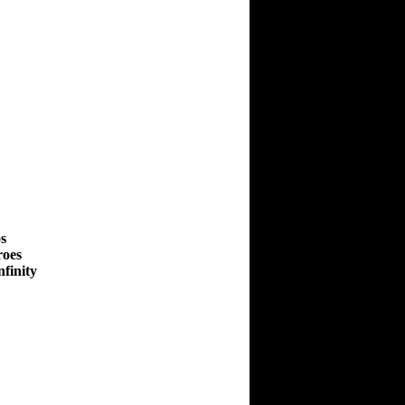
s
roes
nfinity