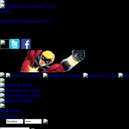
critica
Biblioteca Superman # 7-10
REVISTA ESPECIALIZADA EN CÓMIC
"Lo esencial en un cómic sucede entre las viñetas"
Zeina Abirached (Es
Registrarse
Recuperar
ID