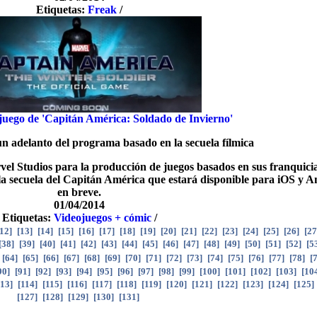
Etiquetas:
Freak
/
 juego de 'Capitán América: Soldado de Invierno'
n adelanto del programa basado en la secuela fílmica
vel Studios para la producción de juegos basados en sus franquici
 la secuela del Capitán América que estará disponible para iOS y 
en breve.
01/04/2014
Etiquetas:
Videojuegos + cómic
/
12
]
[
13
]
[
14
]
[
15
]
[
16
]
[
17
]
[
18
]
[
19
]
[
20
]
[
21
]
[
22
]
[
23
]
[
24
]
[
25
]
[
26
]
[
27
[
38
]
[
39
]
[
40
]
[
41
]
[
42
]
[
43
]
[
44
]
[
45
]
[
46
]
[
47
]
[
48
]
[
49
]
[
50
]
[
51
]
[
52
]
[
5
[
64
]
[
65
]
[
66
]
[
67
]
[
68
]
[
69
]
[
70
]
[
71
]
[
72
]
[
73
]
[
74
]
[
75
]
[
76
]
[
77
]
[
78
]
[
90
]
[
91
]
[
92
]
[
93
]
[
94
]
[
95
]
[
96
]
[
97
]
[
98
]
[
99
]
[
100
]
[
101
]
[
102
]
[
103
]
[
10
113
]
[
114
]
[
115
]
[
116
]
[
117
]
[
118
]
[
119
]
[
120
]
[
121
]
[
122
]
[
123
]
[
124
]
[
125
]
[
127
]
[
128
]
[
129
]
[
130
]
[
131
]