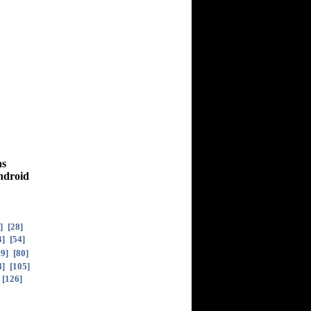
as
Android
]
[
28
]
3
]
[
54
]
79
]
[
80
]
4
]
[
105
]
[
126
]