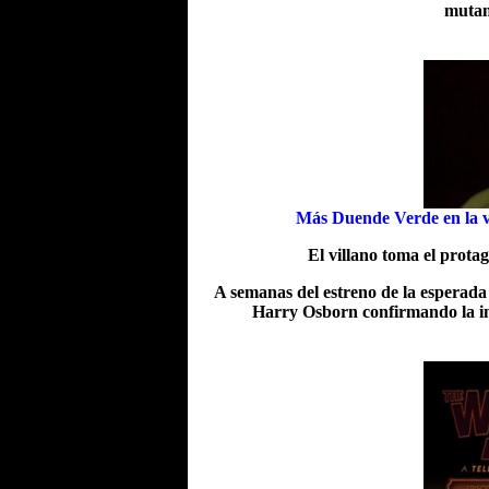
mutan
Más Duende Verde en la ve
El villano toma el prota
A semanas del estreno de la esperada
Harry Osborn confirmando la im