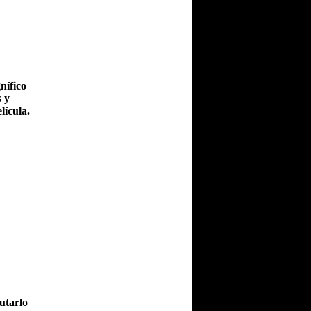
nífico
s y
lícula.
utarlo