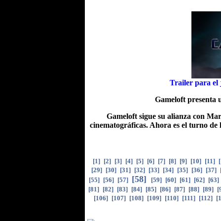
Trailer para el
Gameloft presenta u
Gameloft sigue su alianza con Mar
cinematográficas. Ahora es el turno de
[
1
]
[
2
]
[
3
]
[
4
]
[
5
]
[
6
]
[
7
]
[
8
]
[
9
]
[
10
]
[
11
]
[
[
29
]
[
30
]
[
31
]
[
32
]
[
33
]
[
34
]
[
35
]
[
36
]
[
37
]
[
58
]
[
55
]
[
56
]
[
57
]
[
59
]
[
60
]
[
61
]
[
62
]
[
63
]
[
81
]
[
82
]
[
83
]
[
84
]
[
85
]
[
86
]
[
87
]
[
88
]
[
89
]
[
[
106
]
[
107
]
[
108
]
[
109
]
[
110
]
[
111
]
[
112
]
[