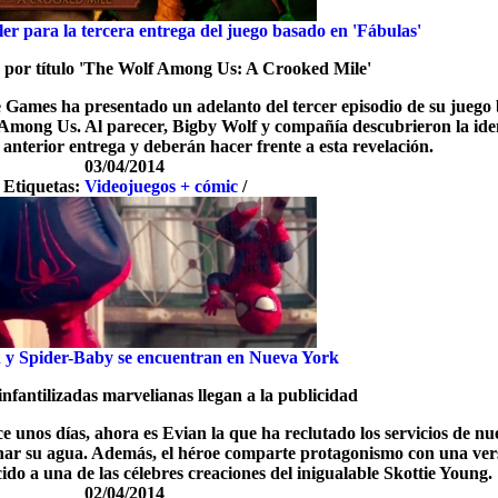
ailer para la tercera entrega del juego basado en 'Fábulas'
va por título 'The Wolf Among Us: A Crooked Mile'
e Games ha presentado un adelanto del tercer episodio de su juego
f Among Us. Al parecer, Bigby Wolf y compañía descubrieron la ide
la anterior entrega y deberán hacer frente a esta revelación.
03/04/2014
Etiquetas:
Videojuegos + cómic
/
 y Spider-Baby se encuentran en Nueva York
infantilizadas marvelianas llegan a la publicidad
 unos días, ahora es Evian la que ha reclutado los servicios de nu
r su agua. Además, el héroe comparte protagonismo con una ver
ido a una de las célebres creaciones del inigualable Skottie Young.
02/04/2014