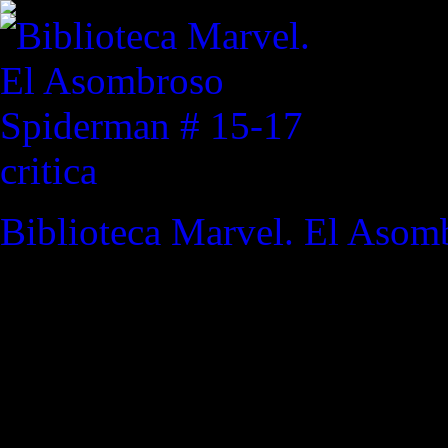
critica
Biblioteca Marvel. El Asom
REVISTA ESPECIALIZAD
"Sé en lo que tú crees, Scott
Cuanto más fuerte se convier
Lobezno a Cíclope / X-Men