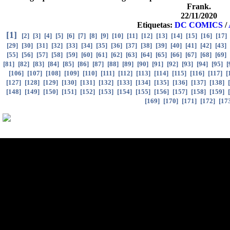
Frank.
22/11/2020
Etiquetas:
DC COMICS
/
[
1
]
[
2
]
[
3
]
[
4
]
[
5
]
[
6
]
[
7
]
[
8
]
[
9
]
[
10
]
[
11
]
[
12
]
[
13
]
[
14
]
[
15
]
[
16
]
[
17
]
[
29
]
[
30
]
[
31
]
[
32
]
[
33
]
[
34
]
[
35
]
[
36
]
[
37
]
[
38
]
[
39
]
[
40
]
[
41
]
[
42
]
[
43
]
[
55
]
[
56
]
[
57
]
[
58
]
[
59
]
[
60
]
[
61
]
[
62
]
[
63
]
[
64
]
[
65
]
[
66
]
[
67
]
[
68
]
[
69
]
[
81
]
[
82
]
[
83
]
[
84
]
[
85
]
[
86
]
[
87
]
[
88
]
[
89
]
[
90
]
[
91
]
[
92
]
[
93
]
[
94
]
[
95
]
[
[
106
]
[
107
]
[
108
]
[
109
]
[
110
]
[
111
]
[
112
]
[
113
]
[
114
]
[
115
]
[
116
]
[
117
]
[
[
127
]
[
128
]
[
129
]
[
130
]
[
131
]
[
132
]
[
133
]
[
134
]
[
135
]
[
136
]
[
137
]
[
138
]
[
[
148
]
[
149
]
[
150
]
[
151
]
[
152
]
[
153
]
[
154
]
[
155
]
[
156
]
[
157
]
[
158
]
[
159
]
[
[
169
]
[
170
]
[
171
]
[
172
]
[
17