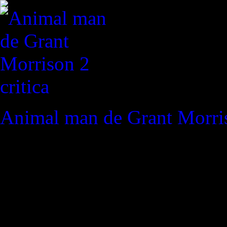
critica
Animal man de Grant Morri
REVISTA ESPECIALIZAD
"Cuando besos y caricias se 
mejor es guardarlos en los b
momento en el que devolverl