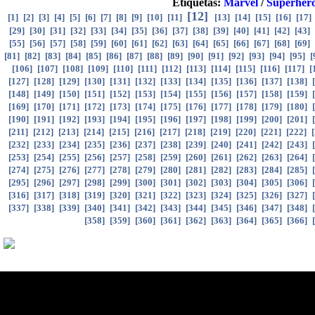
Etiquetas:
Marvel
/
Superhér
[
12
]
[
1
]
[
2
]
[
3
]
[
4
]
[
5
]
[
6
]
[
7
]
[
8
]
[
9
]
[
10
]
[
11
]
[
13
]
[
14
]
[
15
]
[
16
]
[
17
]
[
29
]
[
30
]
[
31
]
[
32
]
[
33
]
[
34
]
[
35
]
[
36
]
[
37
]
[
38
]
[
39
]
[
40
]
[
41
]
[
42
]
[
43
]
[
55
]
[
56
]
[
57
]
[
58
]
[
59
]
[
60
]
[
61
]
[
62
]
[
63
]
[
64
]
[
65
]
[
66
]
[
67
]
[
68
]
[
69
]
[
81
]
[
82
]
[
83
]
[
84
]
[
85
]
[
86
]
[
87
]
[
88
]
[
89
]
[
90
]
[
91
]
[
92
]
[
93
]
[
94
]
[
95
]
[
[
106
]
[
107
]
[
108
]
[
109
]
[
110
]
[
111
]
[
112
]
[
113
]
[
114
]
[
115
]
[
116
]
[
117
]
[
[
127
]
[
128
]
[
129
]
[
130
]
[
131
]
[
132
]
[
133
]
[
134
]
[
135
]
[
136
]
[
137
]
[
138
]
[
[
148
]
[
149
]
[
150
]
[
151
]
[
152
]
[
153
]
[
154
]
[
155
]
[
156
]
[
157
]
[
158
]
[
159
]
[
[
169
]
[
170
]
[
171
]
[
172
]
[
173
]
[
174
]
[
175
]
[
176
]
[
177
]
[
178
]
[
179
]
[
180
]
[
[
190
]
[
191
]
[
192
]
[
193
]
[
194
]
[
195
]
[
196
]
[
197
]
[
198
]
[
199
]
[
200
]
[
201
]
[
[
211
]
[
212
]
[
213
]
[
214
]
[
215
]
[
216
]
[
217
]
[
218
]
[
219
]
[
220
]
[
221
]
[
222
]
[
[
232
]
[
233
]
[
234
]
[
235
]
[
236
]
[
237
]
[
238
]
[
239
]
[
240
]
[
241
]
[
242
]
[
243
]
[
[
253
]
[
254
]
[
255
]
[
256
]
[
257
]
[
258
]
[
259
]
[
260
]
[
261
]
[
262
]
[
263
]
[
264
]
[
[
274
]
[
275
]
[
276
]
[
277
]
[
278
]
[
279
]
[
280
]
[
281
]
[
282
]
[
283
]
[
284
]
[
285
]
[
[
295
]
[
296
]
[
297
]
[
298
]
[
299
]
[
300
]
[
301
]
[
302
]
[
303
]
[
304
]
[
305
]
[
306
]
[
316
]
[
317
]
[
318
]
[
319
]
[
320
]
[
321
]
[
322
]
[
323
]
[
324
]
[
325
]
[
326
]
[
327
]
[
[
337
]
[
338
]
[
339
]
[
340
]
[
341
]
[
342
]
[
343
]
[
344
]
[
345
]
[
346
]
[
347
]
[
348
]
[
[
358
]
[
359
]
[
360
]
[
361
]
[
362
]
[
363
]
[
364
]
[
365
]
[
366
]
[