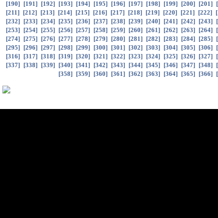
[
190
]
[
191
]
[
192
]
[
193
]
[
194
]
[
195
]
[
196
]
[
197
]
[
198
]
[
199
]
[
200
]
[
201
]
[
[
211
]
[
212
]
[
213
]
[
214
]
[
215
]
[
216
]
[
217
]
[
218
]
[
219
]
[
220
]
[
221
]
[
222
]
[
[
232
]
[
233
]
[
234
]
[
235
]
[
236
]
[
237
]
[
238
]
[
239
]
[
240
]
[
241
]
[
242
]
[
243
]
[
[
253
]
[
254
]
[
255
]
[
256
]
[
257
]
[
258
]
[
259
]
[
260
]
[
261
]
[
262
]
[
263
]
[
264
]
[
[
274
]
[
275
]
[
276
]
[
277
]
[
278
]
[
279
]
[
280
]
[
281
]
[
282
]
[
283
]
[
284
]
[
285
]
[
[
295
]
[
296
]
[
297
]
[
298
]
[
299
]
[
300
]
[
301
]
[
302
]
[
303
]
[
304
]
[
305
]
[
306
]
[
316
]
[
317
]
[
318
]
[
319
]
[
320
]
[
321
]
[
322
]
[
323
]
[
324
]
[
325
]
[
326
]
[
327
]
[
[
337
]
[
338
]
[
339
]
[
340
]
[
341
]
[
342
]
[
343
]
[
344
]
[
345
]
[
346
]
[
347
]
[
348
]
[
[
358
]
[
359
]
[
360
]
[
361
]
[
362
]
[
363
]
[
364
]
[
365
]
[
366
]
[