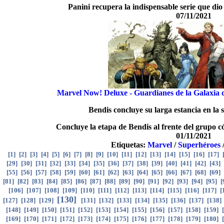
Panini recupera la indispensable serie que dio
07/11/2021
Marvel Now! Deluxe - Guardianes de la Galaxia 
Bendis concluye su larga estancia en la 
Concluye la etapa de Bendis al frente del grupo 
01/11/2021
Etiquetas:
Marvel
/
Superhéroes
[
1
]
[
2
]
[
3
]
[
4
]
[
5
]
[
6
]
[
7
]
[
8
]
[
9
]
[
10
]
[
11
]
[
12
]
[
13
]
[
14
]
[
15
]
[
16
]
[
17
]
[
29
]
[
30
]
[
31
]
[
32
]
[
33
]
[
34
]
[
35
]
[
36
]
[
37
]
[
38
]
[
39
]
[
40
]
[
41
]
[
42
]
[
43
]
[
55
]
[
56
]
[
57
]
[
58
]
[
59
]
[
60
]
[
61
]
[
62
]
[
63
]
[
64
]
[
65
]
[
66
]
[
67
]
[
68
]
[
69
]
[
81
]
[
82
]
[
83
]
[
84
]
[
85
]
[
86
]
[
87
]
[
88
]
[
89
]
[
90
]
[
91
]
[
92
]
[
93
]
[
94
]
[
95
]
[
[
106
]
[
107
]
[
108
]
[
109
]
[
110
]
[
111
]
[
112
]
[
113
]
[
114
]
[
115
]
[
116
]
[
117
]
[
[
130
]
[
127
]
[
128
]
[
129
]
[
131
]
[
132
]
[
133
]
[
134
]
[
135
]
[
136
]
[
137
]
[
138
]
[
148
]
[
149
]
[
150
]
[
151
]
[
152
]
[
153
]
[
154
]
[
155
]
[
156
]
[
157
]
[
158
]
[
159
]
[
[
169
]
[
170
]
[
171
]
[
172
]
[
173
]
[
174
]
[
175
]
[
176
]
[
177
]
[
178
]
[
179
]
[
180
]
[