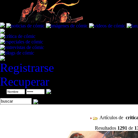
Registrarse
Recuperar
ID
Artículos de
critic
Resultados
1291
de
1