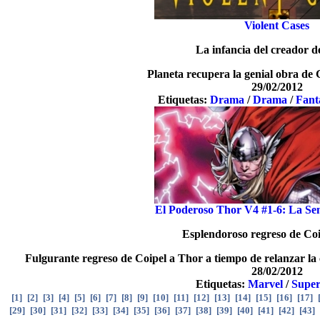
Violent Cases
La infancia del creador d
Planeta recupera la genial obra d
29/02/2012
Etiquetas:
Drama
/
Drama
/
Fant
El Poderoso Thor V4 #1-6: La Sem
Esplendoroso regreso de Co
Fulgurante regreso de Coipel a Thor a tiempo de relanzar la 
28/02/2012
Etiquetas:
Marvel
/
Super
[
1
]
[
2
]
[
3
]
[
4
]
[
5
]
[
6
]
[
7
]
[
8
]
[
9
]
[
10
]
[
11
]
[
12
]
[
13
]
[
14
]
[
15
]
[
16
]
[
17
]
[
29
]
[
30
]
[
31
]
[
32
]
[
33
]
[
34
]
[
35
]
[
36
]
[
37
]
[
38
]
[
39
]
[
40
]
[
41
]
[
42
]
[
43
]