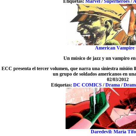
Etiquetas:
Marvel
/
Superhéroes
/
A
American Vampire 
Un músico de jazz y un vampiro en 
ECC presenta el tercer volumen, que narra una siniestra misión 
un grupo de soldados americanos en una
02/03/2012
Etiquetas:
DC COMICS
/
Drama
/
Dram
Daredevil: María Tif