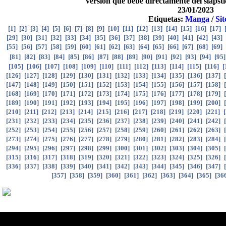
versión que bebe directamente del slapst
23/01/2023
Etiquetas:
Manga
/
Si
[
1
]
[
2
]
[
3
]
[
4
]
[
5
]
[
6
]
[
7
]
[
8
]
[
9
]
[
10
]
[
11
]
[
12
]
[
13
]
[
14
]
[
15
]
[
16
]
[
17
]
[
29
]
[
30
]
[
31
]
[
32
]
[
33
]
[
34
]
[
35
]
[
36
]
[
37
]
[
38
]
[
39
]
[
40
]
[
41
]
[
42
]
[
43
]
[
55
]
[
56
]
[
57
]
[
58
]
[
59
]
[
60
]
[
61
]
[
62
]
[
63
]
[
64
]
[
65
]
[
66
]
[
67
]
[
68
]
[
69
]
[
81
]
[
82
]
[
83
]
[
84
]
[
85
]
[
86
]
[
87
]
[
88
]
[
89
]
[
90
]
[
91
]
[
92
]
[
93
]
[
94
]
[
95
[
105
]
[
106
]
[
107
]
[
108
]
[
109
]
[
110
]
[
111
]
[
112
]
[
113
]
[
114
]
[
115
]
[
116
]
[
[
126
]
[
127
]
[
128
]
[
129
]
[
130
]
[
131
]
[
132
]
[
133
]
[
134
]
[
135
]
[
136
]
[
137
]
[
[
147
]
[
148
]
[
149
]
[
150
]
[
151
]
[
152
]
[
153
]
[
154
]
[
155
]
[
156
]
[
157
]
[
158
]
[
[
168
]
[
169
]
[
170
]
[
171
]
[
172
]
[
173
]
[
174
]
[
175
]
[
176
]
[
177
]
[
178
]
[
179
]
[
[
189
]
[
190
]
[
191
]
[
192
]
[
193
]
[
194
]
[
195
]
[
196
]
[
197
]
[
198
]
[
199
]
[
200
]
[
[
210
]
[
211
]
[
212
]
[
213
]
[
214
]
[
215
]
[
216
]
[
217
]
[
218
]
[
219
]
[
220
]
[
221
]
[
[
231
]
[
232
]
[
233
]
[
234
]
[
235
]
[
236
]
[
237
]
[
238
]
[
239
]
[
240
]
[
241
]
[
242
]
[
[
252
]
[
253
]
[
254
]
[
255
]
[
256
]
[
257
]
[
258
]
[
259
]
[
260
]
[
261
]
[
262
]
[
263
]
[
[
273
]
[
274
]
[
275
]
[
276
]
[
277
]
[
278
]
[
279
]
[
280
]
[
281
]
[
282
]
[
283
]
[
284
]
[
[
294
]
[
295
]
[
296
]
[
297
]
[
298
]
[
299
]
[
300
]
[
301
]
[
302
]
[
303
]
[
304
]
[
305
]
[
315
]
[
316
]
[
317
]
[
318
]
[
319
]
[
320
]
[
321
]
[
322
]
[
323
]
[
324
]
[
325
]
[
326
]
[
[
336
]
[
337
]
[
338
]
[
339
]
[
340
]
[
341
]
[
342
]
[
343
]
[
344
]
[
345
]
[
346
]
[
347
]
[
[
357
]
[
358
]
[
359
]
[
360
]
[
361
]
[
362
]
[
363
]
[
364
]
[
365
]
[
36