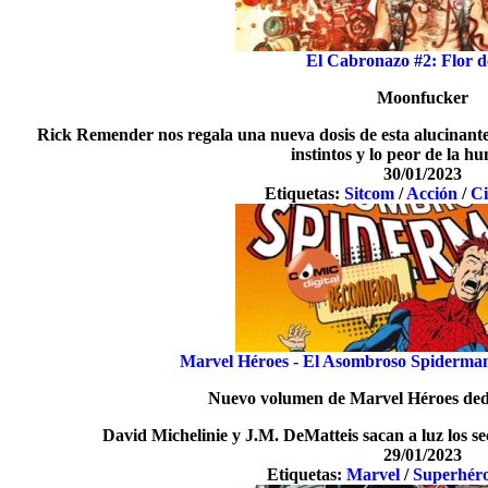
El Cabronazo #2: Flor 
Moonfucker
Rick Remender nos regala una nueva dosis de esta alucinante 
instintos y lo peor de la 
30/01/2023
Etiquetas:
Sitcom
/
Acción
/
Ci
Marvel Héroes - El Asombroso Spiderman
Nuevo volumen de Marvel Héroes ded
David Michelinie y J.M. DeMatteis sacan a luz los se
29/01/2023
Etiquetas:
Marvel
/
Superhér