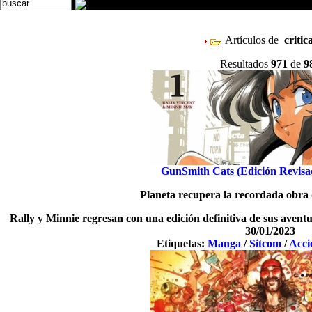
Artículos de
critic
Resultados
971
de
9
GunSmith Cats (Edición Revisa
Planeta recupera la recordada obra
Rally y Minnie regresan con una edición definitiva de sus aventu
30/01/2023
Etiquetas:
Manga
/
Sitcom
/
Acci