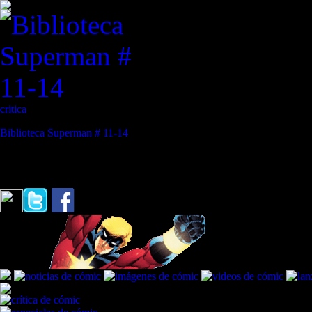
critica
Biblioteca Superman # 11-14
REVISTA ESPECIALIZADA EN CÓMIC
"Cuanto menos ropa tenemos, más nos acercamos al aspecto que teníam
Serpientes Ciegas