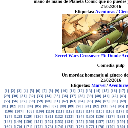
mano de mano de Planeta Cómic que no puedes p
21/02/2016
Etiquetas:
Aventuras
/
Cien
Secret Wars Crossover #5: Donde Ac
Comedia pulp
Un mordaz homenaje al género de
21/02/2016
Etiquetas:
Marvel
/
Aventura
[
1
]
[
2
]
[
3
]
[
4
]
[
5
]
[
6
]
[
7
]
[
8
]
[
9
]
[
10
]
[
11
]
[
12
]
[
13
]
[
14
]
[
15
]
[
16
]
[
17
]
[
29
]
[
30
]
[
31
]
[
32
]
[
33
]
[
34
]
[
35
]
[
36
]
[
37
]
[
38
]
[
39
]
[
40
]
[
41
]
[
42
]
[
43
]
[
55
]
[
56
]
[
57
]
[
58
]
[
59
]
[
60
]
[
61
]
[
62
]
[
63
]
[
64
]
[
65
]
[
66
]
[
67
]
[
68
]
[
69
]
[
81
]
[
82
]
[
83
]
[
84
]
[
85
]
[
86
]
[
87
]
[
88
]
[
89
]
[
90
]
[
91
]
[
92
]
[
93
]
[
94
]
[
95
]
[
[
106
]
[
107
]
[
108
]
[
109
]
[
110
]
[
111
]
[
112
]
[
113
]
[
114
]
[
115
]
[
116
]
[
117
]
[
[
127
]
[
128
]
[
129
]
[
130
]
[
131
]
[
132
]
[
133
]
[
134
]
[
135
]
[
136
]
[
137
]
[
138
]
[
[
148
]
[
149
]
[
150
]
[
151
]
[
152
]
[
153
]
[
154
]
[
155
]
[
156
]
[
157
]
[
158
]
[
159
]
[
[
169
]
[
170
]
[
171
]
[
172
]
[
173
]
[
174
]
[
175
]
[
176
]
[
177
]
[
178
]
[
179
]
[
180
]
[