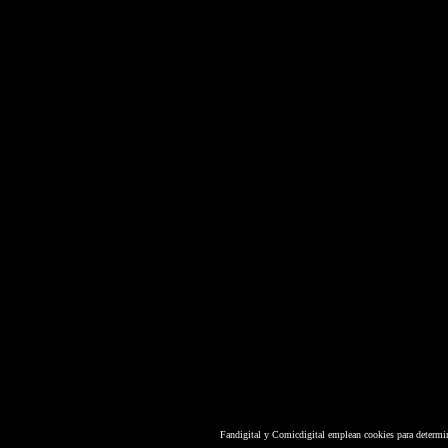
Fandigital y Comicdigital emplean cookies para determi