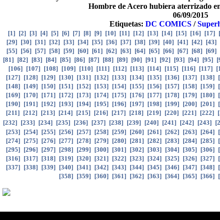
Hombre de Acero hubiera aterrizado en 
06/09/2015
Etiquetas:
DC COMICS
/
Super
[
1
]
[
2
]
[
3
]
[
4
]
[
5
]
[
6
]
[
7
]
[
8
]
[
9
]
[
10
]
[
11
]
[
12
]
[
13
]
[
14
]
[
15
]
[
16
]
[
17
]
[
29
]
[
30
]
[
31
]
[
32
]
[
33
]
[
34
]
[
35
]
[
36
]
[
37
]
[
38
]
[
39
]
[
40
]
[
41
]
[
42
]
[
43
]
[
55
]
[
56
]
[
57
]
[
58
]
[
59
]
[
60
]
[
61
]
[
62
]
[
63
]
[
64
]
[
65
]
[
66
]
[
67
]
[
68
]
[
69
]
[
81
]
[
82
]
[
83
]
[
84
]
[
85
]
[
86
]
[
87
]
[
88
]
[
89
]
[
90
]
[
91
]
[
92
]
[
93
]
[
94
]
[
95
]
[
[
106
]
[
107
]
[
108
]
[
109
]
[
110
]
[
111
]
[
112
]
[
113
]
[
114
]
[
115
]
[
116
]
[
117
]
[
[
127
]
[
128
]
[
129
]
[
130
]
[
131
]
[
132
]
[
133
]
[
134
]
[
135
]
[
136
]
[
137
]
[
138
]
[
[
148
]
[
149
]
[
150
]
[
151
]
[
152
]
[
153
]
[
154
]
[
155
]
[
156
]
[
157
]
[
158
]
[
159
]
[
[
169
]
[
170
]
[
171
]
[
172
]
[
173
]
[
174
]
[
175
]
[
176
]
[
177
]
[
178
]
[
179
]
[
180
]
[
[
190
]
[
191
]
[
192
]
[
193
]
[
194
]
[
195
]
[
196
]
[
197
]
[
198
]
[
199
]
[
200
]
[
201
]
[
[
211
]
[
212
]
[
213
]
[
214
]
[
215
]
[
216
]
[
217
]
[
218
]
[
219
]
[
220
]
[
221
]
[
222
]
[
[
232
]
[
233
]
[
234
]
[
235
]
[
236
]
[
237
]
[
238
]
[
239
]
[
240
]
[
241
]
[
242
]
[
243
]
[
[
253
]
[
254
]
[
255
]
[
256
]
[
257
]
[
258
]
[
259
]
[
260
]
[
261
]
[
262
]
[
263
]
[
264
]
[
[
274
]
[
275
]
[
276
]
[
277
]
[
278
]
[
279
]
[
280
]
[
281
]
[
282
]
[
283
]
[
284
]
[
285
]
[
[
295
]
[
296
]
[
297
]
[
298
]
[
299
]
[
300
]
[
301
]
[
302
]
[
303
]
[
304
]
[
305
]
[
306
]
[
316
]
[
317
]
[
318
]
[
319
]
[
320
]
[
321
]
[
322
]
[
323
]
[
324
]
[
325
]
[
326
]
[
327
]
[
[
337
]
[
338
]
[
339
]
[
340
]
[
341
]
[
342
]
[
343
]
[
344
]
[
345
]
[
346
]
[
347
]
[
348
]
[
[
358
]
[
359
]
[
360
]
[
361
]
[
362
]
[
363
]
[
364
]
[
365
]
[
366
]
[