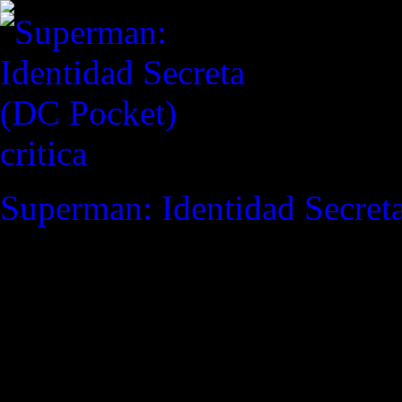
critica
Superman: Identidad Secret
REVISTA ESPECIALIZAD
"'Estaré fuera volándome los
no salpicar'."
(Carol Danvers
& Ul. X-Men #4)