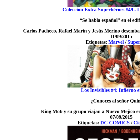
Colección Extra Superhéroes #49 - L
“Se habla español” en el edif
Carlos Pacheco, Rafael Marín y Jesús Merino desemba
11/09/2015
Etiquetas:
Marvel
/
Super
Los Invisibles #4: Infierno
¿Conoces al señor Qui
King Mob y su grupo viajan a Nuevo Méjico en
07/09/2015
Etiquetas:
DC COMICS
/
Ci