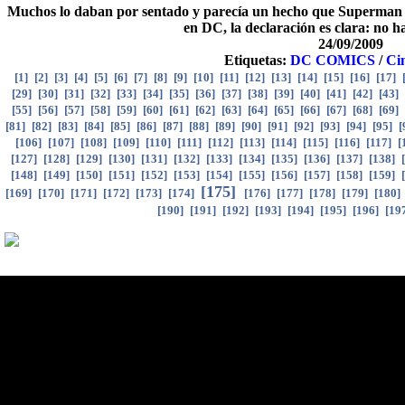
Muchos lo daban por sentado y parecía un hecho que Superman i
en DC, la declaración es clara: no ha
24/09/2009
Etiquetas:
DC COMICS
/
Ci
[
1
]
[
2
]
[
3
]
[
4
]
[
5
]
[
6
]
[
7
]
[
8
]
[
9
]
[
10
]
[
11
]
[
12
]
[
13
]
[
14
]
[
15
]
[
16
]
[
17
]
[
29
]
[
30
]
[
31
]
[
32
]
[
33
]
[
34
]
[
35
]
[
36
]
[
37
]
[
38
]
[
39
]
[
40
]
[
41
]
[
42
]
[
43
]
[
55
]
[
56
]
[
57
]
[
58
]
[
59
]
[
60
]
[
61
]
[
62
]
[
63
]
[
64
]
[
65
]
[
66
]
[
67
]
[
68
]
[
69
]
[
81
]
[
82
]
[
83
]
[
84
]
[
85
]
[
86
]
[
87
]
[
88
]
[
89
]
[
90
]
[
91
]
[
92
]
[
93
]
[
94
]
[
95
]
[
[
106
]
[
107
]
[
108
]
[
109
]
[
110
]
[
111
]
[
112
]
[
113
]
[
114
]
[
115
]
[
116
]
[
117
]
[
[
127
]
[
128
]
[
129
]
[
130
]
[
131
]
[
132
]
[
133
]
[
134
]
[
135
]
[
136
]
[
137
]
[
138
]
[
[
148
]
[
149
]
[
150
]
[
151
]
[
152
]
[
153
]
[
154
]
[
155
]
[
156
]
[
157
]
[
158
]
[
159
]
[
[
175
]
[
169
]
[
170
]
[
171
]
[
172
]
[
173
]
[
174
]
[
176
]
[
177
]
[
178
]
[
179
]
[
180
]
[
190
]
[
191
]
[
192
]
[
193
]
[
194
]
[
195
]
[
196
]
[
19