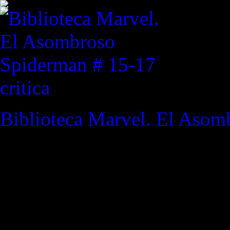
critica
Biblioteca Marvel. El Asom
REVISTA ESPECIALIZAD
"Cuando llegue a las puertas
cara o se apartará y me deja
Ultimate Extinction #2